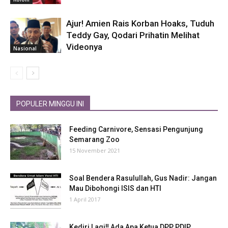
Ajur! Amien Rais Korban Hoaks, Tuduh
Teddy Gay, Qodari Prihatin Melihat
Videonya
Nasional
POPULER MINGGU INI
Feeding Carnivore, Sensasi Pengunjung
Semarang Zoo
15 November 2021
Soal Bendera Rasulullah, Gus Nadir: Jangan
Mau Dibohongi ISIS dan HTI
1 April 2017
Kediri Lagi‼ Ada Apa Ketua DPP PDIP