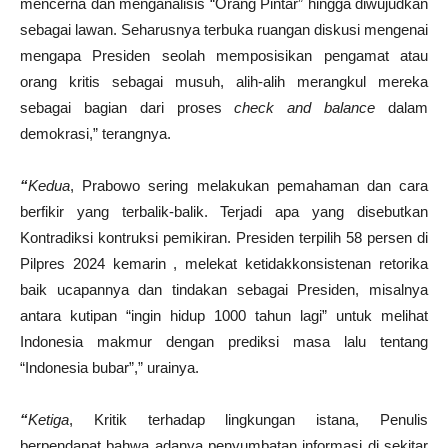
mencerna dan menganalisis “Orang Pintar” hingga diwujudkan
sebagai lawan. Seharusnya terbuka ruangan diskusi mengenai
mengapa Presiden seolah memposisikan pengamat atau
orang kritis sebagai musuh, alih-alih merangkul mereka
sebagai bagian dari proses
check and balance
dalam
demokrasi,” terangnya.
“
Kedua
, Prabowo sering melakukan pemahaman dan cara
berfikir yang terbalik-balik. Terjadi apa yang disebutkan
Kontradiksi kontruksi pemikiran. Presiden terpilih 58 persen di
Pilpres 2024 kemarin , melekat ketidakkonsistenan retorika
baik ucapannya dan tindakan sebagai Presiden, misalnya
antara kutipan “ingin hidup 1000 tahun lagi” untuk melihat
Indonesia makmur dengan prediksi masa lalu tentang
“Indonesia bubar”,” urainya.
“
Ketiga
, Kritik terhadap lingkungan istana, Penulis
berpendapat bahwa adanya penyumbatan informasi di sekitar