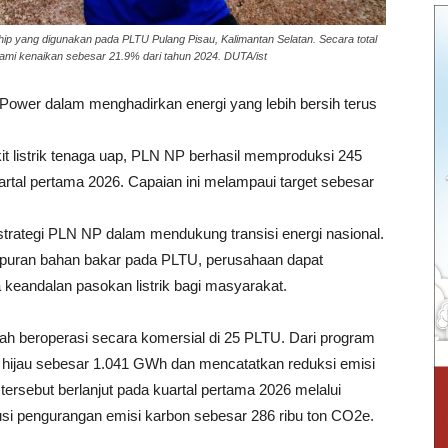
yang digunakan pada PLTU Pulang Pisau, Kalimantan Selatan. Secara total
lami kenaikan sebesar 21.9% dari tahun 2024. DUTA/ist
wer dalam menghadirkan energi yang lebih bersih terus
it listrik tenaga uap, PLN NP berhasil memproduksi 245
artal pertama 2026. Capaian ini melampaui target sebesar
strategi PLN NP dalam mendukung transisi energi nasional.
uran bahan bakar pada PLTU, perusahaan dapat
keandalan pasokan listrik bagi masyarakat.
ah beroperasi secara komersial di 25 PLTU. Dari program
 hijau sebesar 1.041 GWh dan mencatatkan reduksi emisi
 tersebut berlanjut pada kuartal pertama 2026 melalui
usi pengurangan emisi karbon sebesar 286 ribu ton CO2e.