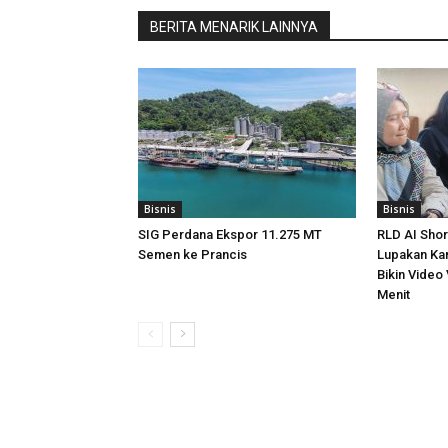
BERITA MENARIK LAINNYA
Bisnis
Bisnis
SIG Perdana Ekspor 11.275 MT
RLD AI Shor
Semen ke Prancis
Lupakan Kam
Bikin Video 
Menit