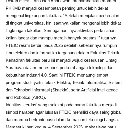
Dekan FTEIC, Aris Heri Andriawan menambahkan momen
PKKMB menjadi kesempatan penting untuk lebih dekat
mengenal lingkungan fakultas. “Setelah menjalani perkenalan
di tingkat universitas, kini saatnya kalian mengenal lebih dekat
lingkungan fakultas. Semoga nantinya aktivitas perkuliahan
kalian lancar dan mampu meraih banyak prestasi,” tuturnya.
FTEIC resmi berdiri pada 2025 setelah sebelumnya rumpun
ilmu elektro dan informatika tergabung dalam Fakultas Teknik.
Kehadiran fakultas baru ini menjadi wujud keseriusan Untag
Surabaya dalam merespons perkembangan teknologi dan
kebutuhan industri 4.0. Saat ini FTEIC menaungi empat
program studi, yaitu Teknik Elektro, Teknik Informatika, Sistem
dan Teknologi Informasi (Sistekin), serta Artificial Intelligence
and Robotics (AIRO).
Identitas ‘cerdas’ yang melekat pada nama fakultas menjadi
simbol harapan agar lulusan FTEIC memiliki daya saing global
dan mampu berkontribusi dalam kemajuan teknologi bangsa.
Memasuki hari kedua, 4 September 2025, mahasiswa baru