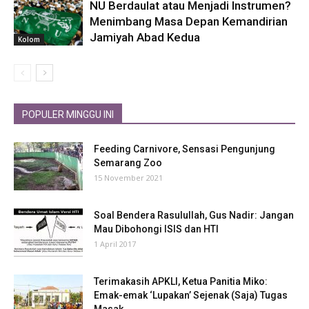
NU Berdaulat atau Menjadi Instrumen?
Menimbang Masa Depan Kemandirian
Jamiyah Abad Kedua
Kolom
POPULER MINGGU INI
Feeding Carnivore, Sensasi Pengunjung
Semarang Zoo
15 November 2021
Soal Bendera Rasulullah, Gus Nadir: Jangan
Mau Dibohongi ISIS dan HTI
1 April 2017
Terimakasih APKLI, Ketua Panitia Miko:
Emak-emak ‘Lupakan’ Sejenak (Saja) Tugas