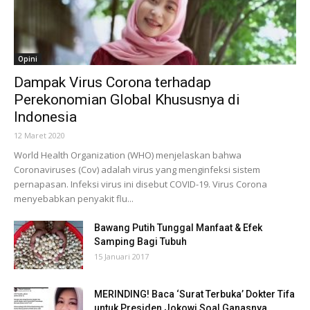
Opini
Dampak Virus Corona terhadap
Perekonomian Global Khususnya di
Indonesia
12 Maret 2020
World Health Organization (WHO) menjelaskan bahwa
Coronaviruses (Cov) adalah virus yang menginfeksi sistem
pernapasan. Infeksi virus ini disebut COVID-19. Virus Corona
menyebabkan penyakit flu...
Bawang Putih Tunggal Manfaat & Efek
Samping Bagi Tubuh
15 Januari 2017
MERINDING! Baca ‘Surat Terbuka’ Dokter Tifa
untuk Presiden Jokowi Soal Ganasnya...