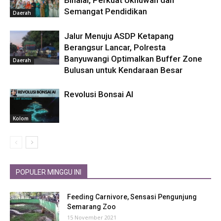
Bihalal, Perkuat Ukhuwah dan
Semangat Pendidikan
Daerah
Jalur Menuju ASDP Ketapang
Berangsur Lancar, Polresta
Banyuwangi Optimalkan Buffer Zone
Daerah
Bulusan untuk Kendaraan Besar
Revolusi Bonsai AI
Kolom
POPULER MINGGU INI
Feeding Carnivore, Sensasi Pengunjung
Semarang Zoo
15 November 2021