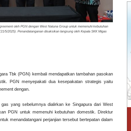
greement oleh PGN dengan West Natuna Group untuk memenuhi kebutuhan
(21/5/2025). Penandatanganan disaksikan langsung oleh Kepala SKK Migas
gara Tbk (PGN) kembali mendapatkan tambahan pasokan
ik. PGN menyepakati dua kesepakatan strategis yaitu
eement dengan.
e gas yang sebelumnya dialirkan ke Singapura dari West
tkan PGN untuk memenuhi kebutuhan domestik. Direktur
uk menandatangani perjanjian tersebut bertepatan dalam