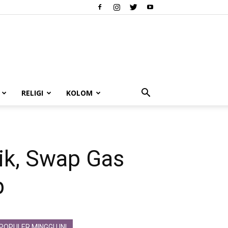
RELIGI
KOLOM
k, Swap Gas
p
POPULER MINGGU INI