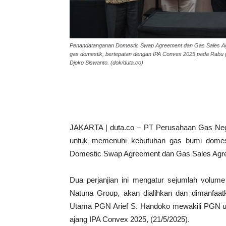
Penandatanganan Domestic Swap Agreement dan Gas Sales A
gas domestik, bertepatan dengan IPA Convex 2025 pada Rabu 
Djoko Siswanto. (dok/duta.co)
JAKARTA | duta.co – PT Perusahaan Gas Ne
untuk memenuhi kebutuhan gas bumi domest
Domestic Swap Agreement dan Gas Sales Agr
Dua perjanjian ini mengatur sejumlah volum
Natuna Group, akan dialihkan dan dimanfaa
Utama PGN Arief S. Handoko mewakili PGN unt
ajang IPA Convex 2025, (21/5/2025).