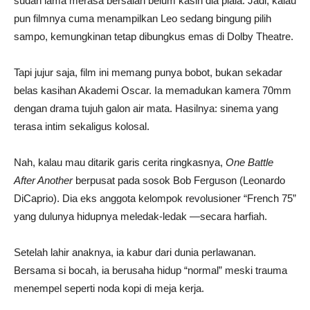
sudah lama merasa bersalah belum kasih dia piala. Jadi, kalau
pun filmnya cuma menampilkan Leo sedang bingung pilih
sampo, kemungkinan tetap dibungkus emas di Dolby Theatre.
Tapi jujur saja, film ini memang punya bobot, bukan sekadar
belas kasihan Akademi Oscar. Ia memadukan kamera 70mm
dengan drama tujuh galon air mata. Hasilnya: sinema yang
terasa intim sekaligus kolosal.
Nah, kalau mau ditarik garis cerita ringkasnya,
One Battle
After Another
berpusat pada sosok Bob Ferguson (Leonardo
DiCaprio). Dia eks anggota kelompok revolusioner “French 75”
yang dulunya hidupnya meledak-ledak —secara harfiah.
Setelah lahir anaknya, ia kabur dari dunia perlawanan.
Bersama si bocah, ia berusaha hidup “normal” meski trauma
menempel seperti noda kopi di meja kerja.