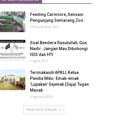
Feeding Carnivore, Sensasi
Pengunjung Semarang Zoo
15 November 2021
Soal Bendera Rasulullah, Gus
Nadir: Jangan Mau Dibohongi
ISIS dan HTI
1 April 2017
Terimakasih APKLI, Ketua
Panitia Miko: Emak-emak
‘Lupakan’ Sejenak (Saja) Tugas
Masak
9 Agustus 2026
Muat lebih banyak