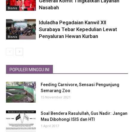
Generali Komit Tingkatkan Layanan
Nasabah
Bisnis
Iduladha Pegadaian Kanwil XII
Surabaya Tebar Kepedulian Lewat
Penyaluran Hewan Kurban
Bisnis
POPULER MINGGU INI
Feeding Carnivore, Sensasi Pengunjung
Semarang Zoo
15 November 2021
Soal Bendera Rasulullah, Gus Nadir: Jangan
Mau Dibohongi ISIS dan HTI
1 April 2017