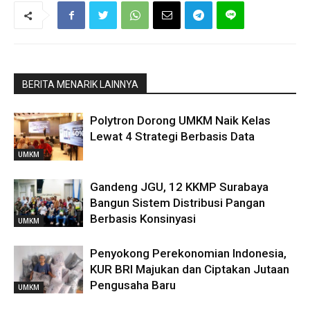
BERITA MENARIK LAINNYA
Polytron Dorong UMKM Naik Kelas
Lewat 4 Strategi Berbasis Data
UMKM
Gandeng JGU, 12 KKMP Surabaya
Bangun Sistem Distribusi Pangan
Berbasis Konsinyasi
UMKM
Penyokong Perekonomian Indonesia,
KUR BRI Majukan dan Ciptakan Jutaan
Pengusaha Baru
UMKM