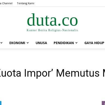
a Channel
Tentang Kami
duta.co
Kantor Berita Religius-Nasionalis
EKONOMI
UNUSA
PENDIDIKAN
GAYA HIDUP
uota Impor’ Memutus 