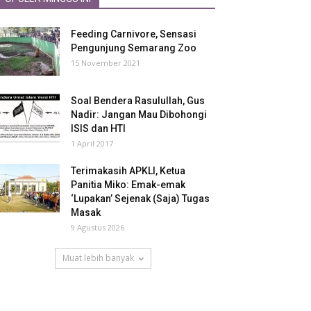
Feeding Carnivore, Sensasi
Pengunjung Semarang Zoo
15 November 2021
Soal Bendera Rasulullah, Gus
Nadir: Jangan Mau Dibohongi
ISIS dan HTI
1 April 2017
Terimakasih APKLI, Ketua
Panitia Miko: Emak-emak
‘Lupakan’ Sejenak (Saja) Tugas
Masak
9 Agustus 2026
Muat lebih banyak