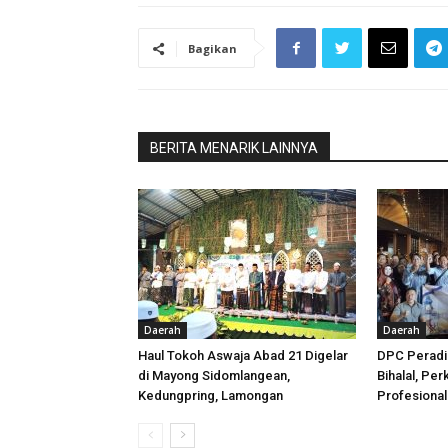
Bagikan
BERITA MENARIK LAINNYA
Daerah
Daerah
Haul Tokoh Aswaja Abad 21 Digelar
DPC Peradi 
di Mayong Sidomlangean,
Bihalal, Per
Kedungpring, Lamongan
Profesiona