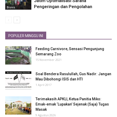
Jatim Optimalisasi Sarana
Pengeringan dan Pengolahan
Bisnis
POPULER MINGGU INI
Feeding Carnivore, Sensasi Pengunjung
Semarang Zoo
15 November 2021
Soal Bendera Rasulullah, Gus Nadir: Jangan
Mau Dibohongi ISIS dan HTI
1 April 2017
Terimakasih APKLI, Ketua Panitia Miko:
Emak-emak ‘Lupakan’ Sejenak (Saja) Tugas
Masak
9 Agustus 2026