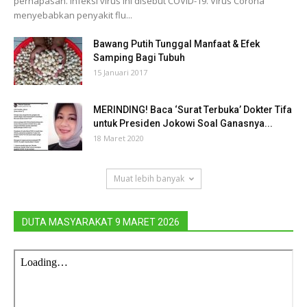
pernapasan. Infeksi virus ini disebut COVID-19. Virus Corona
menyebabkan penyakit flu...
Bawang Putih Tunggal Manfaat & Efek
Samping Bagi Tubuh
15 Januari 2017
MERINDING! Baca ‘Surat Terbuka’ Dokter Tifa
untuk Presiden Jokowi Soal Ganasnya...
18 Maret 2020
Muat lebih banyak
DUTA MASYARAKAT 9 MARET 2026