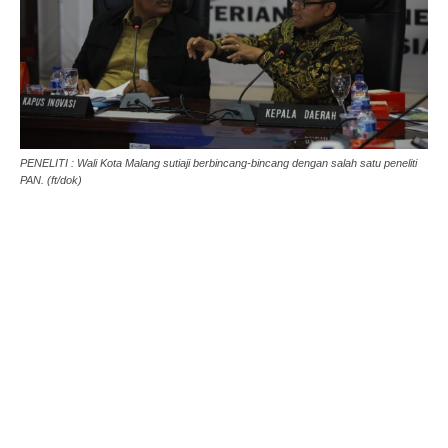
PENELITI : Wali Kota Malang sutiaji berbincang-bincang dengan salah satu peneliti
PAN. (ft/dok)