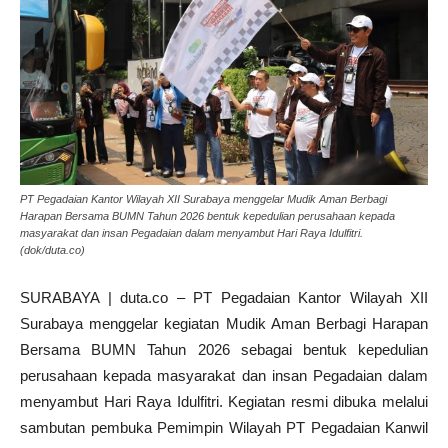
PT Pegadaian Kantor Wilayah XII Surabaya menggelar Mudik Aman Berbagi
Harapan Bersama BUMN Tahun 2026 bentuk kepedulian perusahaan kepada
masyarakat dan insan Pegadaian dalam menyambut Hari Raya Idulfitri.
(dok/duta.co)
SURABAYA | duta.co – PT Pegadaian Kantor Wilayah XII
Surabaya menggelar kegiatan Mudik Aman Berbagi Harapan
Bersama BUMN Tahun 2026 sebagai bentuk kepedulian
perusahaan kepada masyarakat dan insan Pegadaian dalam
menyambut Hari Raya Idulfitri. Kegiatan resmi dibuka melalui
sambutan pembuka Pemimpin Wilayah PT Pegadaian Kanwil