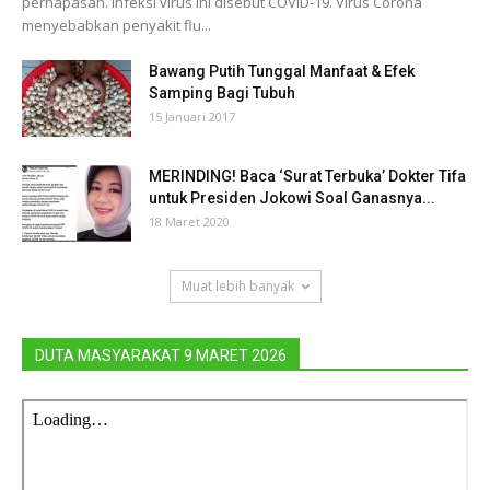
pernapasan. Infeksi virus ini disebut COVID-19. Virus Corona
menyebabkan penyakit flu...
Bawang Putih Tunggal Manfaat & Efek
Samping Bagi Tubuh
15 Januari 2017
MERINDING! Baca ‘Surat Terbuka’ Dokter Tifa
untuk Presiden Jokowi Soal Ganasnya...
18 Maret 2020
Muat lebih banyak
DUTA MASYARAKAT 9 MARET 2026