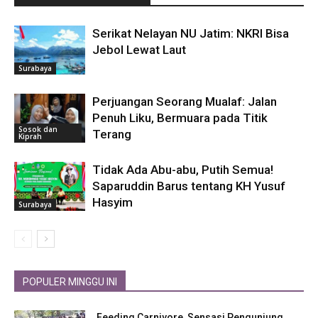
Serikat Nelayan NU Jatim: NKRI Bisa
Jebol Lewat Laut
Surabaya
Perjuangan Seorang Mualaf: Jalan
Penuh Liku, Bermuara pada Titik
Sosok dan
Terang
Kiprah
Tidak Ada Abu-abu, Putih Semua!
Saparuddin Barus tentang KH Yusuf
Hasyim
Surabaya
POPULER MINGGU INI
Feeding Carnivore, Sensasi Pengunjung