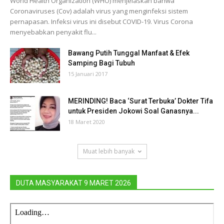
World Health Organization (WHO) menjelaskan bahwa
Coronaviruses (Cov) adalah virus yang menginfeksi sistem
pernapasan. Infeksi virus ini disebut COVID-19. Virus Corona
menyebabkan penyakit flu...
Bawang Putih Tunggal Manfaat & Efek
Samping Bagi Tubuh
15 Januari 2017
MERINDING! Baca ‘Surat Terbuka’ Dokter Tifa
untuk Presiden Jokowi Soal Ganasnya...
18 Maret 2020
Muat lebih banyak
DUTA MASYARAKAT 9 MARET 2026