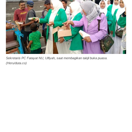
Sekretaris PC Fatayat NU, Ulfiyah, saat membagikan takjil buka puasa.
(Heru/duta.co)