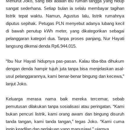
Menurut Joko, sang bibi adalah ibu rumah tangga yang hidup
sangat sederhana. Setiap bulan ia selalu membayar tagihan
listrik tepat waktu. Namun, Agustus lalu, listrik rumahnya
diputus sepihak. Petugas PLN menyebut adanya lubang kecil
di bawah penutup kWh meter, yang dikategorikan sebagai
pelanggaran kategori dua. Tanpa proses panjang, Nur Hayati
langsung dikenai denda Rp6.944.015.
“Ibu Nur Hayati hidupnya pas-pasan. Kalau tiba-tiba dihukum
dengan denda hampir tujuh juta tanpa bisa menjelaskan asal-
usul pelanggarannya, kami benar-benar bingung dan kecewa,”
lanjut Joko.
Keluarga merasa nama baik mereka tercemar, sebab
pemutusan dilakukan tanpa sosialisasi atau peringatan. “Kami
bukan pencuri listrik, kami orang awam dan bingung disuruh
tanda tangan, kami tanda tangan,” tegas Joko. “Kami cuma
ingin keadilan dan perlakuan yang manusiawi,” ujarnya.