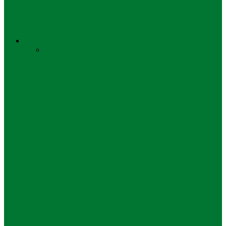
Agatha Tanpa Biaya Berkat Program
JKN
Religi
Semua
Mutiara Hati
Pondok Pesantren
Pendidikan
Rihlah Tarbawiyah! PPM Hasan Munahir
Menyatukan Ilmu dengan Alam
Pendidikan
Puluhan Santri Ponpes Modern Hasan
Munahir Gelar MABIT di Masjid Sekitar
Peristiwa
PKS Jatim Serahkan Kurban ke PWNU,
MUI dan PWM