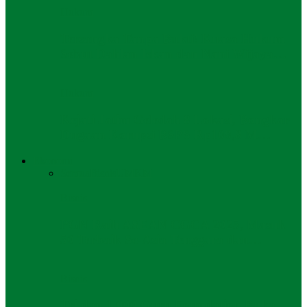
Hukum
Tersangka Tanpa Bukti! Kuasa Hukum
Sebut Dahlan Iskan dan Nani Wijaya…
Hukum
Kejati Jatim Geledah 8 Lokasi, Bongkar
Dugaan Korupsi BSPS Rp109,8 M…
Ekonomi
Semua
Bisnis
UMKM
Bisnis
PGN Raih ASEAN CGCA 2025, Masuk
50 Terbaik Se-Asia Tenggara dan…
Bisnis
Tri dan 1.000 Guru Foundation Buka