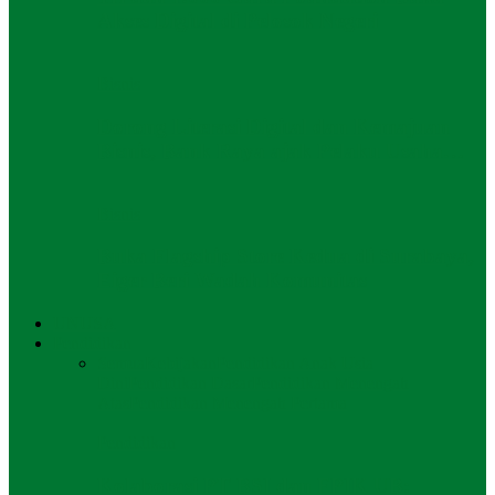
Akses Digital di Pelosok Negeri
Bisnis
Dorong Literasi Digital dan Kemajuan
Bisnis, Bank Raya ajak Pelaku Usaha…
Bisnis
Buka Flagship Store Kedua di Surabaya,
Eiger Beri Wadah Komunitas
UNUSA
Pendidikan
Semua
Kebijakan
Pendidikan Anak Usia
Dini
Pendidikan Dasar
Pendidikan Menengah
Atas
Pendidikan Menengah Pertama
Pendidikan
Kolaborasi PT BSI dan FPIK UB: