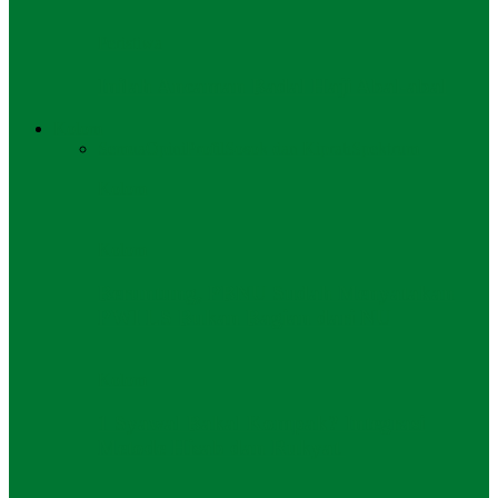
Peristiwa
Inilah Ancaman Badal Haji Abal-abal
Kolom
Semua
Opini
Profil
Sosok dan Kiprah
Spektrum
Kolom
Kolom
Beruntung, PBNU Sudah Menyatakan
PWI LS Bukan Bagian dari NU
Kolom
1 Syawal Bakal Kompak? Integrasi
Metode Hisab dan Rukyat