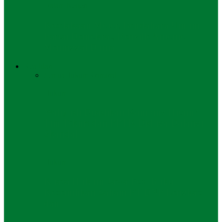
Dalam Negeri
Kecelakaan Motor, Bendahara Umum
Partai Demokrat, Renville Antonio
Meninggal Dunia
Keadilan
Semua
Hukum
Kriminal
Hukum
Wahyudi Dijadikan Kambing Hitam?
Tim Teknis dan PPTK Diduga Dalangi
Skandal…
Hukum
Kuasa Hukum Jawa Pos: Bukti
Kepemilikan Saham PT DNP Lengkap
dan…