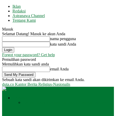
Iklan
Redaksi
Astranawa Channel
Tentang Kami
Masuk
Selamat Datang! Masuk ke akun Anda
nama pengguna
kata sandi Anda
Forgot your password? Get help
Pemulihan password
Memulihkan kata sandi anda
email Anda
Sebuah kata sandi akan dikirimkan ke email Anda.
duta.co
Kantor Berita Religius-Nasionalis
Peristiwa
Semua
Daerah
Internasional
Jakarta
Nasional
Surabaya
Nasional