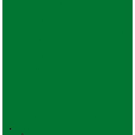
Membangun Masa Depan Pesisir
Pendidikan
Ahli Bedah Robotik Amerika jadi Adjunct
Professor FK Unair
Pendidikan
Momen Haru Warnai Kunjungan
Lapangan Mensos Gus Ipul di Sekolah
Rakyat…
Pendidikan
Paylater Bagaikan Pisau Bermata Dua,
Unitomo Edukasi Pelajar SMA
Gaya Hidup
Semua
Keluarga
Liburan
Mode
Olahraga
Otomotif