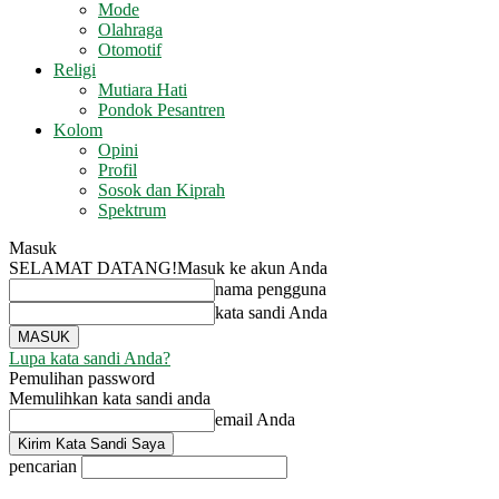
Mode
Olahraga
Otomotif
Religi
Mutiara Hati
Pondok Pesantren
Kolom
Opini
Profil
Sosok dan Kiprah
Spektrum
Masuk
SELAMAT DATANG!
Masuk ke akun Anda
nama pengguna
kata sandi Anda
Lupa kata sandi Anda?
Pemulihan password
Memulihkan kata sandi anda
email Anda
pencarian