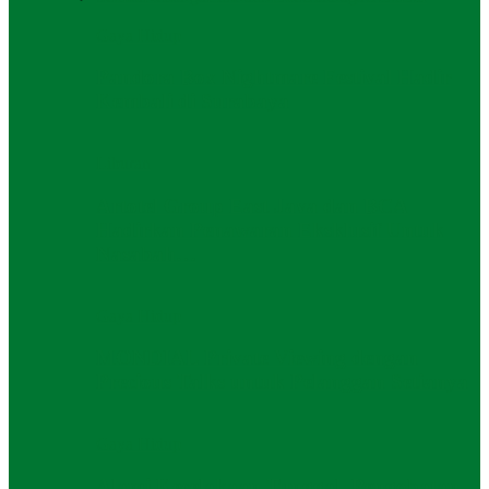
Gaya Hidup
Pandora Box Nightmare Festival Hadir
Kembali di Surabaya
Liburan
Artotel Group East Java dan BCA
Hadirkan Penawaran Eksklusif Untuk
Nasabah…
Gaya Hidup
MONDIAL Private Viewing dengan
Precious Talks untuk Pelanggan Setianya
Gaya Hidup
Alami Kecelakaan Tunggal, Pengobatan