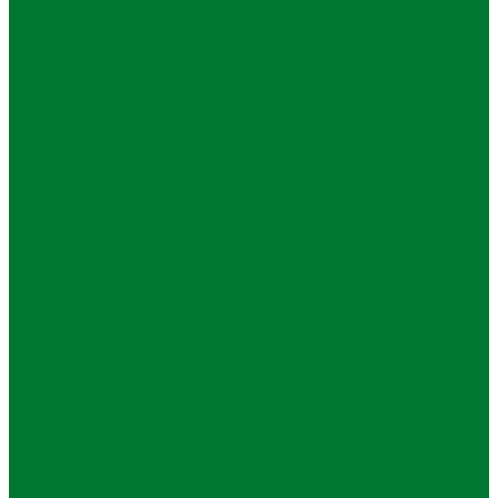
Telkom Dukung Digitalisasi Ribuan
Koperasi Desa Merah Putih Hadirkan
Digi Koperasi
Surabaya
Poktan SMM Pondok Maritim Indah
Kerja Bakti Bareng Lurah Balas
Klumprik…
Daerah
Kunker ke Kodim 0823 Situbondo, Ini
Kata Danrem 083/BDJ
Daerah
Kisah Kakek 81 Tahun di Balik PD-
PKPNU MWCNU Sumobito: Setia