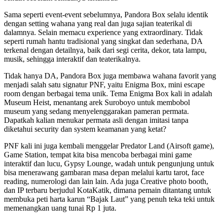
Sama seperti event-event sebelumnya, Pandora Box selalu identik
dengan setting wahana yang real dan juga sajian teaterikal di
dalamnya. Selain memacu experience yang extraordinary. Tidak
seperti rumah hantu tradisional yang singkat dan sederhana, DA
terkenal dengan detailnya, baik dari segi cerita, dekor, tata lampu,
musik, sehingga interaktif dan teaterikalnya.
Tidak hanya DA, Pandora Box juga membawa wahana favorit yang
menjadi salah satu signatur PNF, yaitu Enigma Box, mini escape
room dengan berbagai tema unik. Tema Enigma Box kali in adalah
Museum Heist, menantang arek Suroboyo untuk membobol
museum yang sedang menyelenggarakan pameran permata.
Dapatkah kalian menukar permata asli dengan imitasi tanpa
diketahui security dan system keamanan yang ketat?
PNF kali ini juga kembali menggelar Predator Land (Airsoft game),
Game Station, tempat kita bisa mencoba berbagai mini game
interaktif dan lucu, Gypsy Lounge, wadah untuk pengunjung untuk
bisa menerawang gambaran masa depan melalui kartu tarot, face
reading, numerologi dan lain lain. Ada juga Creative photo booth,
dan IP terbaru berjudul KotaKatik, dimana pemain ditantang untuk
membuka peti harta karun “Bajak Laut” yang penuh teka teki untuk
memenangkan uang tunai Rp 1 juta.