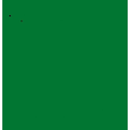
Mengabdi,…
Politik
Semua
Dalam Negeri
Peristiwa
Ketua PKS Jatim Dampingi Presiden PKS
Sowan ke Rembang
Peristiwa
Presiden PKS Apresiasi Penurunan
Kemiskinan Ekstrem di Jatim
Politik
KPU Jatim: Coblosan Ulang di Magetan
Digelar 22 Maret, semua KPPS…