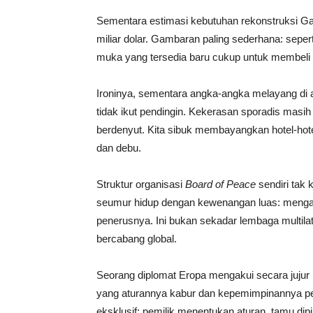
Sementara estimasi kebutuhan rekonstruksi Gaz
miliar dolar. Gambaran paling sederhana: sepe
muka yang tersedia baru cukup untuk membeli 
Ironinya, sementara angka-angka melayang di a
tidak ikut pendingin. Kekerasan sporadis masih
berdenyut. Kita sibuk membayangkan hotel-ho
dan debu.
Struktur organisasi
Board of Peace
sendiri tak 
seumur hidup dengan kewenangan luas: meng
penerusnya. Ini bukan sekadar lembaga multilat
bercabang global.
Seorang diplomat Eropa mengakui secara juju
yang aturannya kabur dan kepemimpinannya per
eksklusif: pemilik menentukan aturan, tamu dip