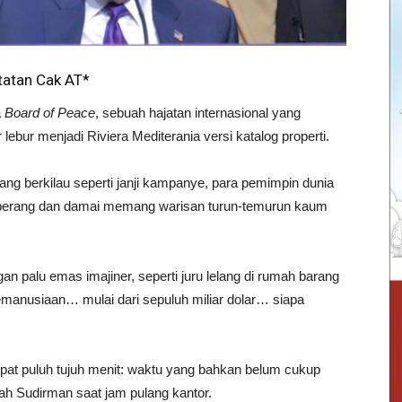
tatan Cak AT*
a
Board of Peace
, sebuah hajatan internasional yang
bur menjadi Riviera Mediterania versi katalog properti.
ang berkilau seperti janji kampanye, para pemimpin dunia
n perang dan damai memang warisan turun-temurun kaum
an palu emas imajiner, seperti juru lelang di rumah barang
emanusiaan… mulai dari sepuluh miliar dolar… siapa
pat puluh tujuh menit: waktu yang bahkan belum cukup
h Sudirman saat jam pulang kantor.