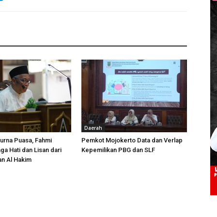
Daerah
urna Puasa, Fahmi
Pemkot Mojokerto Data dan Verlap
ga Hati dan Lisan dari
Kepemilikan PBG dan SLF
an Al Hakim