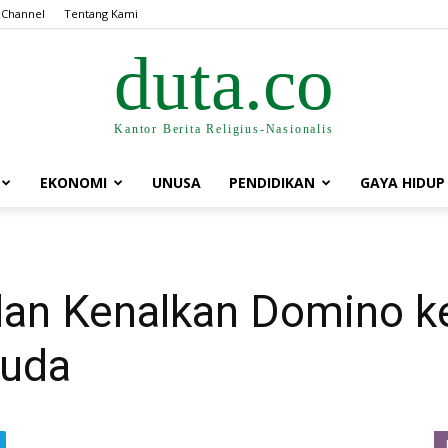
 Channel
Tentang Kami
duta.co
Kantor Berita Religius-Nasionalis
EKONOMI
UNUSA
PENDIDIKAN
GAYA HIDUP
n Kenalkan Domino ke 
Muda