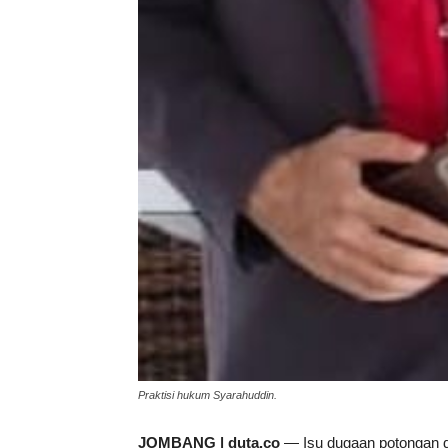
Praktisi hukum Syarahuddin.
JOMBANG | duta.co
— Isu dugaan potongan d