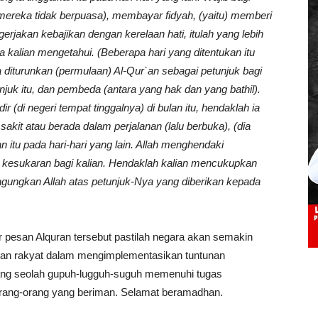
mereka tidak berpuasa), membayar fidyah, (yaitu) memberi
jakan kebajikan dengan kerelaan hati, itulah yang lebih
ka kalian mengetahui. (Beberapa hari yang ditentukan itu
 diturunkan (permulaan) Al-Qur`an sebagai petunjuk bagi
juk itu, dan pembeda (antara yang hak dan yang bathil).
ir (di negeri tempat tinggalnya) di bulan itu, hendaklah ia
akit atau berada dalam perjalanan (lalu berbuka), (dia
n itu pada hari-hari yang lain. Allah menghendaki
 kesukaran bagi kalian. Hendaklah kalian mencukupkan
gagungkan Allah atas petunjuk-Nya yang diberikan kepada
r pesan Alquran tersebut pastilah negara akan semakin
han rakyat dalam mengimplementasikan tuntunan
yang seolah gupuh-lugguh-suguh memenuhi tugas
ang-orang yang beriman. Selamat beramadhan.