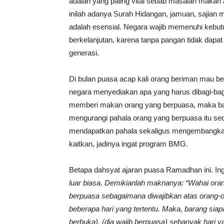
adalah yang paling vital sebab masalah makan
inilah adanya Surah Hidangan, jamuan, sajian 
adalah esensial. Negara wajib memenuhi kebut
berkelanjutan, karena tanpa pangan tidak dapa
generasi.
Di bulan puasa acap kali orang beriman mau berb
negara menyediakan apa yang harus dibagi-bag
memberi makan orang yang berpuasa, maka bagi
mengurangi pahala orang yang berpuasa itu sed
mendapatkan pahala sekaligus mengembangkan 
kaitkan, jadinya ingat program BMG.
Betapa dahsyat ajaran puasa Ramadhan ini. In
luar biasa. Demikianlah maknanya: “Wahai oran
berpuasa sebagaimana diwajibkan atas orang-or
beberapa hari yang tertentu. Maka, barang siapa
berbuka), (dia wajib berpuasa) sebanyak hari yan