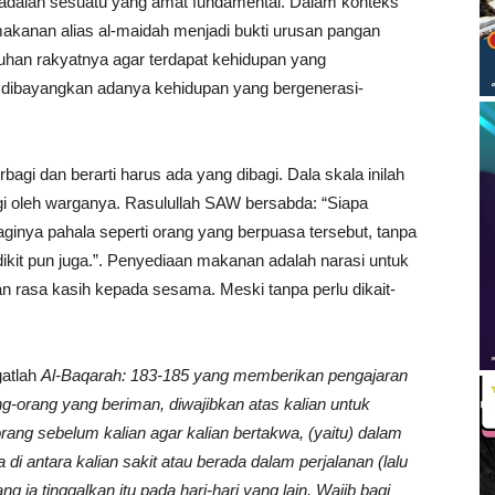
 adalah sesuatu yang amat fundamental. Dalam konteks
makanan alias al-maidah menjadi bukti urusan pangan
uhan rakyatnya agar terdapat kehidupan yang
t dibayangkan adanya kehidupan yang bergenerasi-
agi dan berarti harus ada yang dibagi. Dala skala inilah
i oleh warganya. Rasulullah SAW bersabda: “Siapa
nya pahala seperti orang yang berpuasa tersebut, tanpa
ikit pun juga.”. Penyediaan makanan adalah narasi untuk
rasa kasih kepada sesama. Meski tanpa perlu dikait-
gatlah
Al-Baqarah: 183-185 yang memberikan pengajaran
g-orang yang beriman, diwajibkan atas kalian untuk
ang sebelum kalian agar kalian bertakwa, (yaitu) dalam
 di antara kalian sakit atau berada dalam perjalanan (lalu
g ia tinggalkan itu pada hari-hari yang lain. Wajib bagi