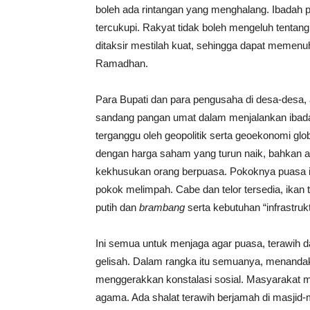
boleh ada rintangan yang menghalang. Ibadah 
tercukupi. Rakyat tidak boleh mengeluh tentan
ditaksir mestilah kuat, sehingga dapat memenu
Ramadhan.
Para Bupati dan para pengusaha di desa-desa, a
sandang pangan umat dalam menjalankan ibadah
terganggu oleh geopolitik serta geoekonomi glo
dengan harga saham yang turun naik, bahkan 
kekhusukan orang berpuasa. Pokoknya puasa i
pokok melimpah. Cabe dan telor tersedia, ikan 
putih dan
brambang
serta kebutuhan “infrastruk
Ini semua untuk menjaga agar puasa, terawih d
gelisah. Dalam rangka itu semuanya, menanda
menggerakkan konstalasi sosial. Masyarakat me
agama. Ada shalat terawih berjamah di masjid-