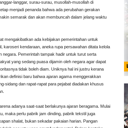
Langgar-langgar, surau-surau, musollah-musollah di
 tetap menjadi penanda bahwa ada perubahan gerakan
s semakin semarak dan akan membuncah dalam jelang waktu
at mengakibatkan ada kebijakan pemerintahan untuk
l, karoseri kendaraan, aneka rupa persawahan ditata kelola
negara. Pemerintah tampak hadir untuk turut serta
yat yang sedang puasa dijamin oleh negara agar dapat
oritasnya tidak boleh diam. Uniknya hal ini justru kerana
rikan definisi baru bahwa ajaran agama menggerakkan
g-sidang dan rapat-rapat para pejabat diadakan khusus
n.
 karena adanya saat-saat berlakunya ajaran beragama. Mulai
 maka perlu pabrik jam dinding, pabrik tekstil juga
kapan shalat, bukan sekadar pakaian harian. Pangan