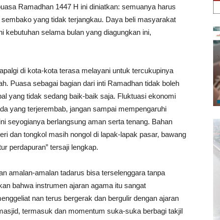
puasa Ramadhan 1447 H ini diniatkan: semuanya harus
g sembako yang tidak terjangkau. Daya beli masyarakat
hi kebutuhan selama bulan yang diagungkan ini,
palgi di kota-kota terasa melayani untuk tercukupinya
. Puasa sebagai bagian dari inti Ramadhan tidak boleh
bal yang tidak sedang baik-baik saja. Fluktuasi ekonomi
ada yang terjerembab, jangan sampai mempengaruhi
ni seyogianya berlangsung aman serta tenang. Bahan
teri dan tongkol masih nongol di lapak-lapak pasar, bawang
tur perdapuran” tersaji lengkap.
an amalan-amalan tadarus bisa terselenggara tanpa
kan bahwa instrumen ajaran agama itu sangat
nggeliat nan terus bergerak dan bergulir dengan ajaran
masjid, termasuk dan momentum suka-suka berbagi takjil