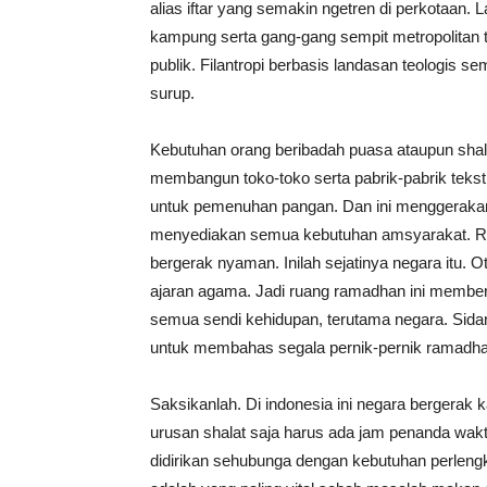
alias iftar yang semakin ngetren di perkotaan. 
kampung serta gang-gang sempit metropolitan
publik. Filantropi berbasis landasan teologi
surup.
Kebutuhan orang beribadah puasa ataupun shal
membangun toko-toko serta pabrik-pabrik teksti
untuk pemenuhan pangan. Dan ini menggerakan 
menyediakan semua kebutuhan amsyarakat. Rak
bergerak nyaman. Inilah sejatinya negara itu. Ot
ajaran agama. Jadi ruang ramadhan ini membe
semua sendi kehidupan, terutama negara. Sidan
untuk membahas segala pernik-pernik ramadha
Saksikanlah. Di indonesia ini negara bergerak
urusan shalat saja harus ada jam penanda waktu,
didirikan sehubunga dengan kebutuhan perleng