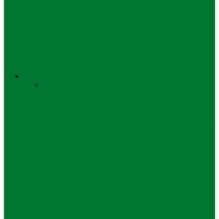
Politik
Besok Konferda–Konfercab Jatim,
Kanang: Perkuat Kerja Kerakyatan dan
Persatuan Kader
Keadilan
Semua
Hukum
Kriminal
Kriminal
Besok! Bazar BB Ranmor Resmi Dibuka,
Kapolrestabes Surabaya Pastikan Gratis
Hukum
Satpas Colombo Berikan Layanan Prima
dan Profesional kepada Pemohon SIM
baru