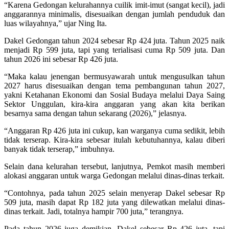
“Karena Gedongan kelurahannya cuilik imit-imut (sangat kecil), jadi
anggarannya minimalis, disesuaikan dengan jumlah penduduk dan
luas wilayahnya,” ujar Ning Ita.
Dakel Gedongan tahun 2024 sebesar Rp 424 juta. Tahun 2025 naik
menjadi Rp 599 juta, tapi yang terialisasi cuma Rp 509 juta. Dan
tahun 2026 ini sebesar Rp 426 juta.
“Maka kalau jenengan bermusyawarah untuk mengusulkan tahun
2027 harus disesuaikan dengan tema pembangunan tahun 2027,
yakni Ketahanan Ekonomi dan Sosial Budaya melalui Daya Saing
Sektor Unggulan, kira-kira anggaran yang akan kita berikan
besarnya sama dengan tahun sekarang (2026),” jelasnya.
“Anggaran Rp 426 juta ini cukup, kan warganya cuma sedikit, lebih
tidak terserap. Kira-kira sebesar itulah kebutuhannya, kalau diberi
banyak tidak terserap,” imbuhnya.
Selain dana kelurahan tersebut, lanjutnya, Pemkot masih memberi
alokasi anggaran untuk warga Gedongan melalui dinas-dinas terkait.
“Contohnya, pada tahun 2025 selain menyerap Dakel sebesar Rp
509 juta, masih dapat Rp 182 juta yang dilewatkan melalui dinas-
dinas terkait. Jadi, totalnya hampir 700 juta,” terangnya.
Pada tahun 2026 juga demikian, Dakel sebesar Rp 426 juta, tapi