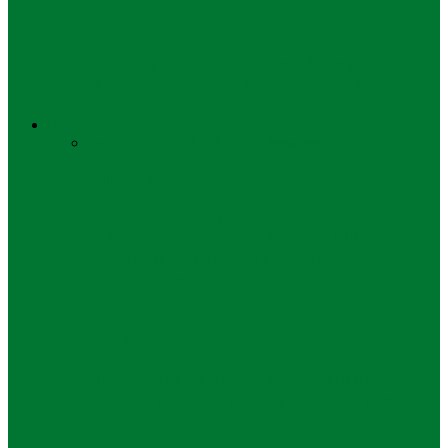
Mode
Surabaya Jadi Pusat Retail Fesyen
Nasional, Christy Ng Buka Outlet di…
Religi
Semua
Mutiara Hati
Pondok Pesantren
Mutiara Hati
DARI GERAK MENUJU HADIRAT:
SHALAT SEBAGAI JALAN HIDUP
RUHANI (SYARI’AH-THARIQAH-
HAKIKAT)
Nasional
Mbah Surgi, Imam Pertama Masjid
Demak: Penjaga Ruhani Sejarah Besar