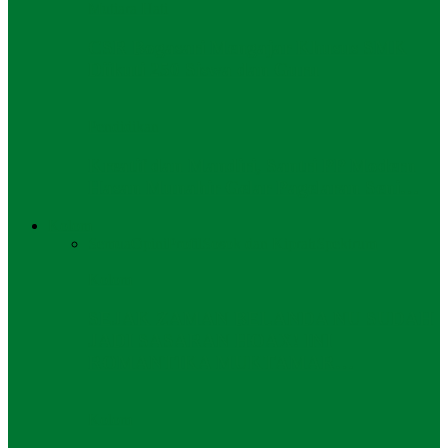
Mutiara Hati
CSR Bogasari Mengajar Khusus SMK
Diikuti 250 Siswa dan Guru
Pendidikan
Kreatif dan Mandiri, Santri PP Modern
Hasan Munahir Gelar Pagelaran Seni…
Kolom
Semua
Opini
Profil
Sosok dan Kiprah
Spektrum
Kolom
SEJAK ZAMAN BELANDA NU SUDAH
JADI SASARAN HOAX! INI
ROMANTIKA MUKTAMAR…
Kolom