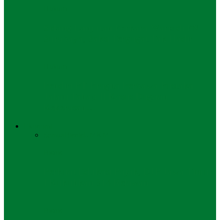
Hukum
Sidang Lanjutan Perkara Waris di PN
Surabaya, Saksi Tergugat Tak Hadir
Hukum
Pendiri PT Pragita Perbawa Pustaka
Jalani Tahap II Kasus Dugaan
Kekerasan…
Ekonomi
Semua
Bisnis
UMKM
Bisnis
Perkuat Edukasi Pajak, DJP Jawa Timur
I Kukuhkan 314 Relawan
Bisnis