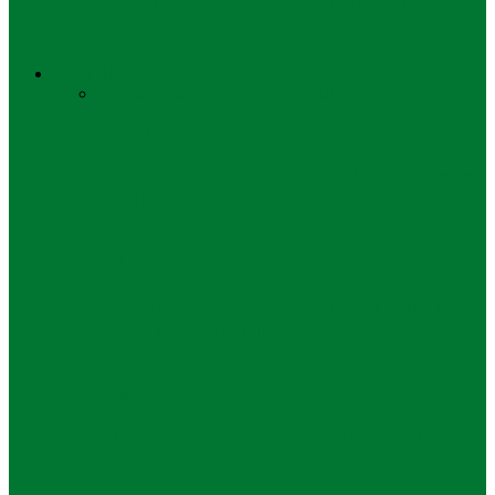
Sosialisasi Program Pengelolaan Talenta
Digital…
Gaya Hidup
Semua
Keluarga
Liburan
Mode
Olahraga
Otomotif
Gaya Hidup
Didukung Bayan Peduli, MilkLife Soccer
Challenge 2025 – 2026 Seri…
Keluarga
Minum Susu Badan Sehat dan Tidak
Mudah Capek, MILKU : Pas…
Olahraga
Cabor Tarung Derajat Kediri Targetkan
Juara Umum Porprov