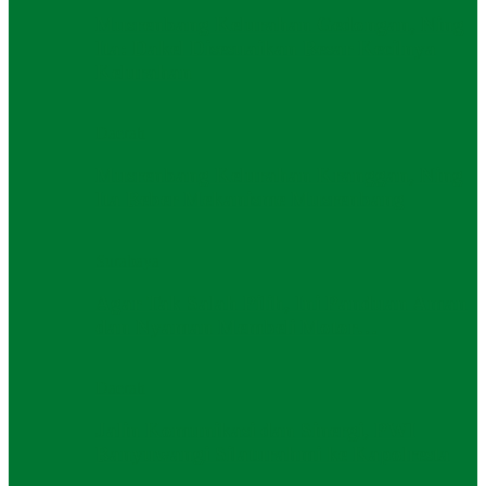
Musrenbang Kelurahan Gedongan, Ning
Ita: Dakel Disesuaikan Besar Kecilnya
Kelurahan
Daerah
Musrenbang Kelurahan Kranggan, Ning
Ita Beber Mekanisme Musrenbang
Surabaya
Agar Tak Salah Pilih, Ini Panduan Aman
dan Nyaman Membeli Motor…
Daerah
Jalin Komunikasi dan Sinergi, PWI
Banyuwangi Silaturahmi ke Kapolresta