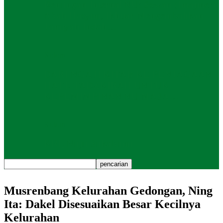
Renungan Internal NU! Sowan (Imajiner)
Abah Hasyim, Ikhtiar Mengembalikan
Jamiyah Indah…
Kolom
DARI NGAJI KITAB KE PENJAGAAN
HATI: TADZKIRAH UNTUK
KEPEMIMPINAN NU MASA…
Kolom
KRL Nuju Sukabumi
Musrenbang Kelurahan Gedongan, Ning
Ita: Dakel Disesuaikan Besar Kecilnya
Kelurahan