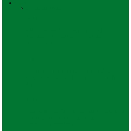
Politik
Semua
Dalam Negeri
Politik
Pimpin PDIP Surabaya, Armuji
Targetkan Kursi DPRD Kembali
Bertambah
Politik
Said Abdullah Nahkodai PDIP Jatim
2025–2030, Usung Regenerasi dan Target
5…
Politik
Konferda-Konfercab Serentak PDIP Jatim
Jadi Momentum Konsolidasi dan
Penguatan Ideologi