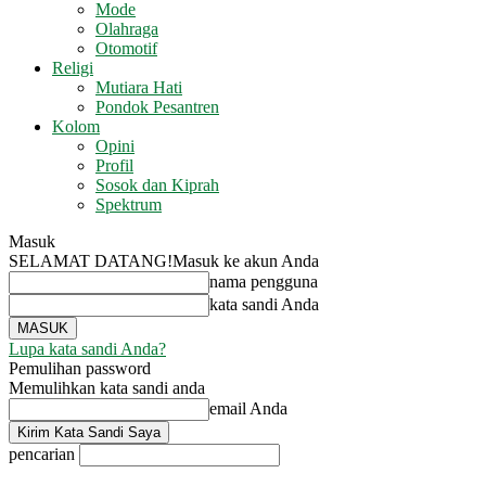
Mode
Olahraga
Otomotif
Religi
Mutiara Hati
Pondok Pesantren
Kolom
Opini
Profil
Sosok dan Kiprah
Spektrum
Masuk
SELAMAT DATANG!
Masuk ke akun Anda
nama pengguna
kata sandi Anda
Lupa kata sandi Anda?
Pemulihan password
Memulihkan kata sandi anda
email Anda
pencarian