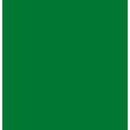
Kemendikdasmen Buka Pendaftaran
TKA SD dan SMP 2026 hingga 28
Februari…
Pendidikan
PPDS Paru Unusa Dibuka, Kuota Hanya
5 Mahasiswa
Pendidikan
BBW Kembali Digelar di Surabaya,
Menandai Satu Dekade, Bawa Lima
Juta…
Pendidikan
2.600 Tenaga Pendidik se Jatim Ikuti