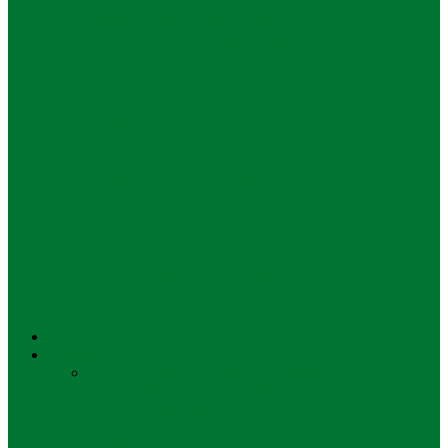
Bank Jatim dan Seluruh Bank Anggota
KUB Lakukan Pengesahan RSTI 2026-
2029
Bisnis
Pertamina Suplai Avtur ke Bandara
Notohadinegoro Jember
Bisnis
Festival Bogasari Pertama Kali Digelar di
Jember
UNUSA
Pendidikan
Semua
Kebijakan
Pendidikan Anak Usia
Dini
Pendidikan Dasar
Pendidikan Menengah
Atas
Pendidikan Menengah Pertama
Pendidikan