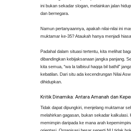
ini bukan sekadar slogan, melainkan jalan hi
dan bernegara.
Namun pertanyaannya, apakah nilai-nilai ini m
muktamar ke-35? Ataukah hanya menjadi hiasan
Padahal dalam situasi tertentu, kita melihat b
dibandingkan kebijaksanaan jangka panjang. Se
kita semua, “wa la talbisul haqqa bil bathil”
kebatilan. Dari situ ada kecendrungan Nilai Aswaj
dihidupkan.
Kritik Dinamika: Antara Amanah dan Kepe
Tidak dapat dipungkiri, menjelang muktamar s
melahirkan gagasan, bukan sekadar kalkulasi. 
memimpin daripada ke mana arah kepemimpinan
orientasi. Organisasi besar seperti NU tidak b