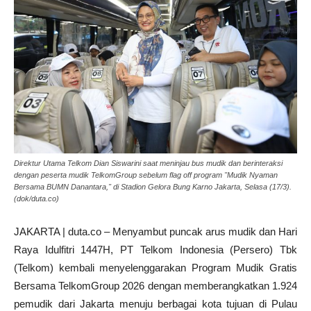
Direktur Utama Telkom Dian Siswarini saat meninjau bus mudik dan berinteraksi
dengan peserta mudik TelkomGroup sebelum flag off program "Mudik Nyaman
Bersama BUMN Danantara," di Stadion Gelora Bung Karno Jakarta, Selasa (17/3).
(dok/duta.co)
JAKARTA | duta.co – Menyambut puncak arus mudik dan Hari
Raya Idulfitri 1447H, PT Telkom Indonesia (Persero) Tbk
(Telkom) kembali menyelenggarakan Program Mudik Gratis
Bersama TelkomGroup 2026 dengan memberangkatkan 1.924
pemudik dari Jakarta menuju berbagai kota tujuan di Pulau