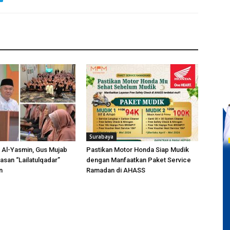
Surabaya
a Al-Yasmin, Gus Mujab
Pastikan Motor Honda Siap Mudik
asan “Lailatulqadar”
dengan Manfaatkan Paket Service
n
Ramadan di AHASS