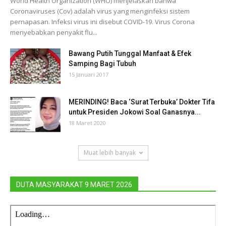
World Health Organization (WHO) menjelaskan bahwa
Coronaviruses (Cov) adalah virus yang menginfeksi sistem
pernapasan. Infeksi virus ini disebut COVID-19. Virus Corona
menyebabkan penyakit flu...
Bawang Putih Tunggal Manfaat & Efek
Samping Bagi Tubuh
15 Januari 2017
MERINDING! Baca ‘Surat Terbuka’ Dokter Tifa
untuk Presiden Jokowi Soal Ganasnya...
18 Maret 2020
Muat lebih banyak
DUTA MASYARAKAT 9 MARET 2026