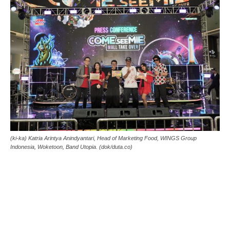
(ki-ka) Katria Arintya Anindyantari, Head of Marketing Food, WINGS Group
Indonesia, Woketoon, Band Utopia. (dok/duta.co)