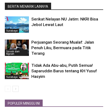
BERITA MENARIK LAINNYA
Serikat Nelayan NU Jatim: NKRI Bisa
Jebol Lewat Laut
Surabaya
Perjuangan Seorang Mualaf: Jalan
Penuh Liku, Bermuara pada Titik
Sosok dan
Terang
Kiprah
Tidak Ada Abu-abu, Putih Semua!
Saparuddin Barus tentang KH Yusuf
Hasyim
Surabaya
POPULER MINGGU INI