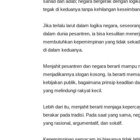
sanad dan adab; negara bergerak dengan logika
tegak di keduanya tanpa kehilangan keseimban
Jika terlalu larut dalam logika negara, seseorang 
dalam dunia pesantren, ia bisa kesulitan mene
membutuhkan kepemimpinan yang tidak sekadar 
di dalam keduanya.
Menjahit pesantren dan negara berarti mampu m
menjadikannya slogan kosong. Ia berarti memah
kebijakan publik, bagaimana prinsip keadilan 
yang melindungi rakyat kecil.
Lebih dari itu, menjahit berarti menjaga kepe
berakar pada tradisi. Pada saat yang sama, n
yang rasional, argumentatif, dan solutif.
Kepemimpinan semacam ini biasanya tidak lahir 