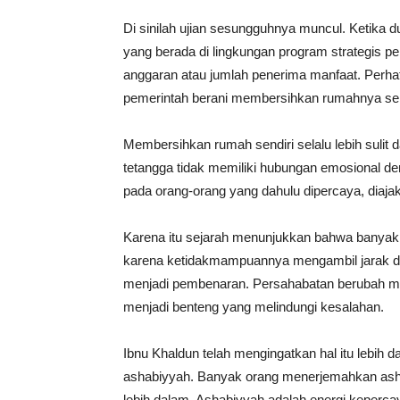
Di sinilah ujian sesungguhnya muncul. Ketik
yang berada di lingkungan program strategis pem
anggaran atau jumlah penerima manfaat. Perhat
pemerintah berani membersihkan rumahnya sen
Membersihkan rumah sendiri selalu lebih suli
tetangga tidak memiliki hubungan emosional de
pada orang-orang yang dahulu dipercaya, diaja
Karena itu sejarah menunjukkan bahwa banyak
karena ketidakmampuannya mengambil jarak dar
menjadi pembenaran. Persahabatan berubah me
menjadi benteng yang melindungi kesalahan.
Ibnu Khaldun telah mengingatkan hal itu lebih d
ashabiyyah. Banyak orang menerjemahkan asha
lebih dalam. Ashabiyyah adalah energi keper