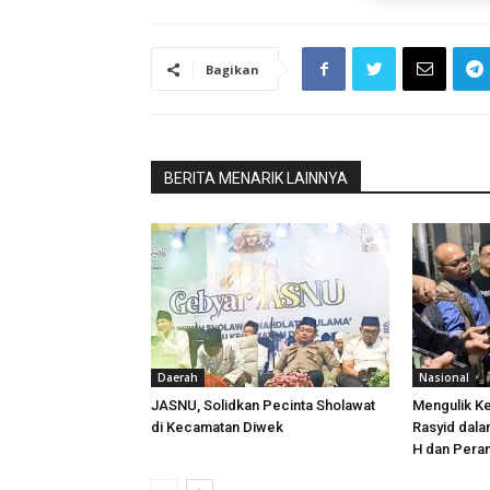
Bagikan
BERITA MENARIK LAINNYA
Daerah
Nasional
JASNU, Solidkan Pecinta Sholawat
Mengulik Ke
di Kecamatan Diwek
Rasyid dal
H dan Peran