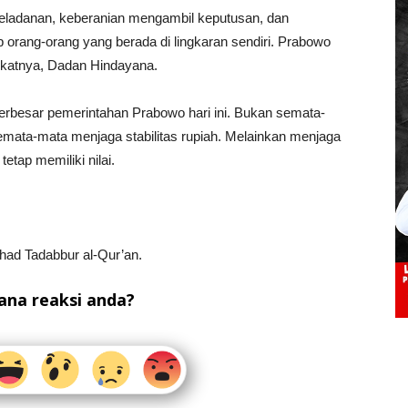
eladanan, keberanian mengambil keputusan, dan
orang-orang yang berada di lingkaran sendiri. Prabowo
dekatnya, Dadan Hindayana.
 terbesar pemerintahan Prabowo hari ini. Bukan semata-
ata-mata menjaga stabilitas rupiah. Melainkan menjaga
etap memiliki nilai.
ad Tadabbur al-Qur’an.
na reaksi anda?