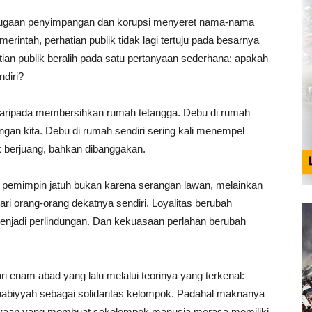
a dugaan penyimpangan dan korupsi menyeret nama-nama
erintah, perhatian publik tidak lagi tertuju pada besarnya
ian publik beralih pada satu pertanyaan sederhana: apakah
diri?
t daripada membersihkan rumah tetangga. Debu di rumah
ngan kita. Debu di rumah sendiri sering kali menempel
k berjuang, bahkan dibanggakan.
 pemimpin jatuh bukan karena serangan lawan, melainkan
i orang-orang dekatnya sendiri. Loyalitas berubah
njadi perlindungan. Dan kekuasaan perlahan berubah
ari enam abad yang lalu melalui teorinya yang terkenal:
biyyah sebagai solidaritas kelompok. Padahal maknanya
cayaan yang membuat sekelompok manusia merasa memiliki