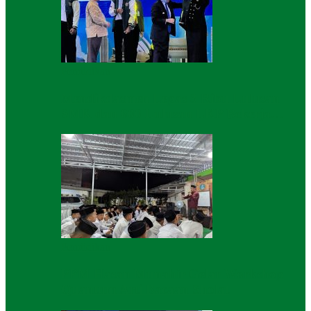
Pendidikan
Mendikdasmen Lepas 3 Ribu Lulusan
SMK dan 600 Lulusan LKP Bekerja…
Pendidikan
PPM Hasan Munahir Gelar Workshop
Quantum Arti Bacaan Sholat