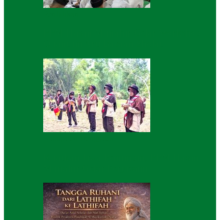
Pendidikan
PPM Hasan Munahir Gelar Workshop
Quantum Arti Bacaan Sholat
Kabupaten Trenggalek
Kuatkan Jiwa Pemimpin, PPM Hasan
Munahir Gelar Perjusami