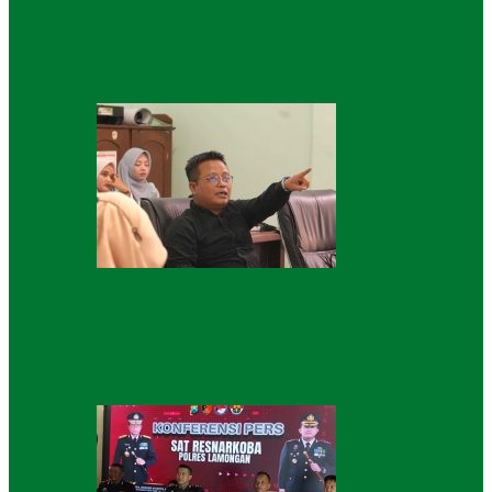
Anggaran PUPR Anjlok Hampir 50
Persen, Pemeliharaan Jalan Terancam
Dipangkas
Daerah
Komisi B DPRD Targetkan Pemkab
Tuntaskan HGU Perumda Panglungan
Akhir 2026