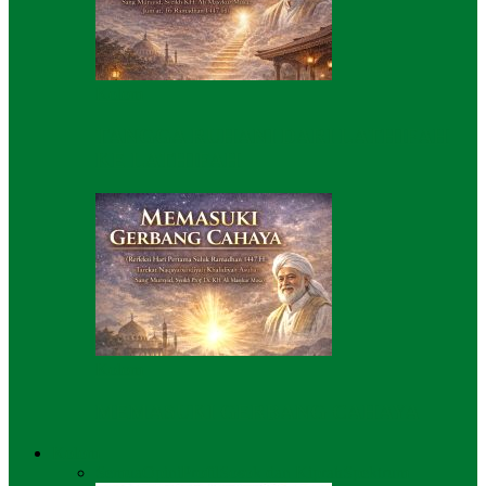
Kolom
TANGGA RUHANI DARI LATHIFAH
KE LATHIFAH
Kolom
MEMASUKI GERBANG CAHAYA
Kolom
Semua
Opini
Profil
Sosok dan Kiprah
Spektrum