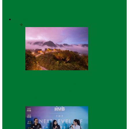
Hadir di Unesa, Prof Yusril Ihza Bahas
Masalah GIG Economy
Gaya Hidup
Semua
Keluarga
Liburan
Mode
Olahraga
Otomotif
Liburan
May Escape to the Highland, Nikmati
Pengalaman Menginap di ARTOTEL
Cabin…