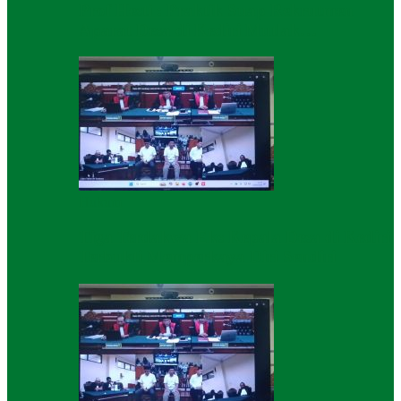
Prof Hesti : Praktik Suap Rekrutmen
Aparat Desa di Kediri Mutlak…
Hukum
Tiga Terdakwa Eks Kepala Desa di Kediri
Terbukti Memperkaya Diri Sendiri