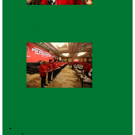
Politik
Pimpin PDIP Surabaya, Armuji
Targetkan Kursi DPRD Kembali
Bertambah
Politik
Said Abdullah Nahkodai PDIP Jatim
2025–2030, Usung Regenerasi dan Target
5…
Keadilan
Semua
Hukum
Kriminal