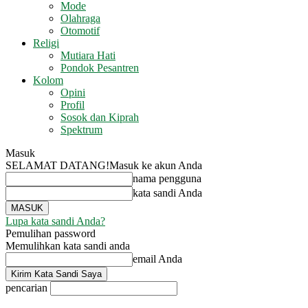
Mode
Olahraga
Otomotif
Religi
Mutiara Hati
Pondok Pesantren
Kolom
Opini
Profil
Sosok dan Kiprah
Spektrum
Masuk
SELAMAT DATANG!
Masuk ke akun Anda
nama pengguna
kata sandi Anda
Lupa kata sandi Anda?
Pemulihan password
Memulihkan kata sandi anda
email Anda
pencarian