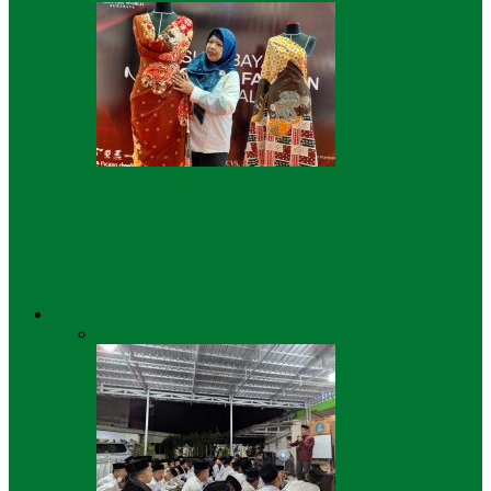
Gaya Hidup
UNESA Hadirkan Busana Zero Waste
dari Kain Batik, Tekan Limbah
Produksi…
Religi
Semua
Mutiara Hati
Pondok Pesantren