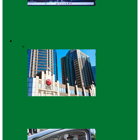
Hukum
Tiga Terdakwa Rekayasa Rekrutmen
Perangkat Desa di Kediri Dihukum Berat
Ekonomi
Semua
Bisnis
UMKM
Bisnis
Lima Tahun Terakhir, Jumlah Investor
Saham Syariah Naik 158 Persen