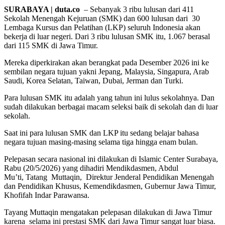
SURABAYA | duta.co
– Sebanyak 3 ribu lulusan dari 411
Sekolah Menengah Kejuruan (SMK) dan 600 lulusan dari 30
Lembaga Kursus dan Pelatihan (LKP) seluruh Indonesia akan
bekerja di luar negeri. Dari 3 ribu lulusan SMK itu, 1.067 berasal
dari 115 SMK di Jawa Timur.
Mereka diperkirakan akan berangkat pada Desember 2026 ini ke
sembilan negara tujuan yakni Jepang, Malaysia, Singapura, Arab
Saudi, Korea Selatan, Taiwan, Dubai, Jerman dan Turki.
Para lulusan SMK itu adalah yang tahun ini lulus sekolahnya. Dan
sudah dilakukan berbagai macam seleksi baik di sekolah dan di luar
sekolah.
Saat ini para lulusan SMK dan LKP itu sedang belajar bahasa
negara tujuan masing-masing selama tiga hingga enam bulan.
Pelepasan secara nasional ini dilakukan di Islamic Center Surabaya,
Rabu (20/5/2026) yang dihadiri Mendikdasmen, Abdul
Mu’ti, Tatang Muttaqin, Direktur Jenderal Pendidikan Menengah
dan Pendidikan Khusus, Kemendikdasmen, Gubernur Jawa Timur,
Khofifah Indar Parawansa.
Tayang Muttaqin mengatakan pelepasan dilakukan di Jawa Timur
karena selama ini prestasi SMK dari Jawa Timur sangat luar biasa.