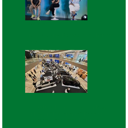
Gaya Hidup
Fit Hub Usung Konsep Baru, Berikan
Kenyamanan pada Member
Otomotif
INDOMOBIL Group Jemput Pasar
Hadirkan “EVperience” Percepat
Ekosistem Kendaraan Listrik di…