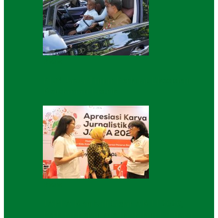
Bisnis
PLN Jawa Timur Perkuat Ekosistem
Kendaraan Listrik
Bisnis
JAPFA Kembali Gelar AKJJ 2026,
Perkuat Peran Media dalam Edukasi