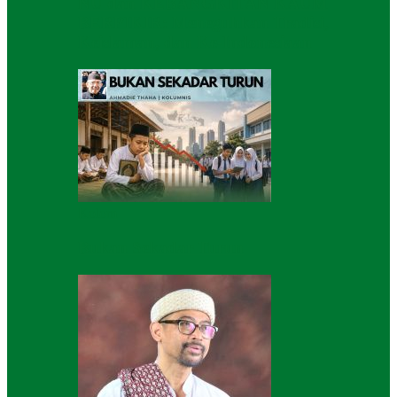
NU dan KEBANGKITAN KAUM
BERPIKIR: Meneguhkan Tradisi,
Keislaman, dan Ke-Indonesiaan
Kolom
Bukan Sekadar Turun