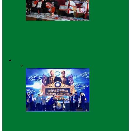
Daerah
Puluhan Pengedar Narkoba Dibekuk
Polres Lamongan, Tujuh Pelaku Berstatus
Residivis
Politik
Semua
Dalam Negeri
Politik
PAN Target Tiga Besar di Jatim, Zulhas: