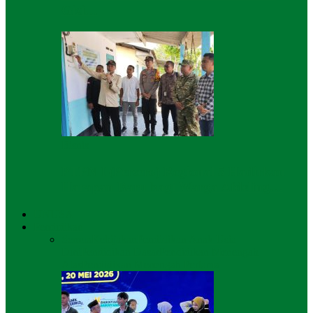
Gizi…
Bisnis
PTPN I (Persero) Regional 5 Hadirkan
Harapan Baru bagi Warga Afdeling…
UNUSA
Pendidikan
Semua
Kebijakan
Pendidikan Anak Usia
Dini
Pendidikan Dasar
Pendidikan Menengah
Atas
Pendidikan Menengah Pertama