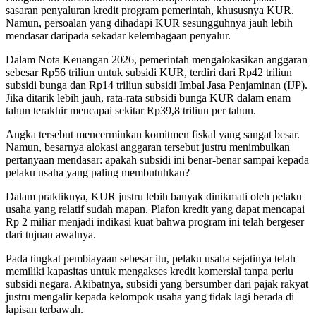
sasaran penyaluran kredit program pemerintah, khususnya KUR.
Namun, persoalan yang dihadapi KUR sesungguhnya jauh lebih
mendasar daripada sekadar kelembagaan penyalur.
Dalam Nota Keuangan 2026, pemerintah mengalokasikan anggaran
sebesar Rp56 triliun untuk subsidi KUR, terdiri dari Rp42 triliun
subsidi bunga dan Rp14 triliun subsidi Imbal Jasa Penjaminan (IJP).
Jika ditarik lebih jauh, rata-rata subsidi bunga KUR dalam enam
tahun terakhir mencapai sekitar Rp39,8 triliun per tahun.
Angka tersebut mencerminkan komitmen fiskal yang sangat besar.
Namun, besarnya alokasi anggaran tersebut justru menimbulkan
pertanyaan mendasar: apakah subsidi ini benar-benar sampai kepada
pelaku usaha yang paling membutuhkan?
Dalam praktiknya, KUR justru lebih banyak dinikmati oleh pelaku
usaha yang relatif sudah mapan. Plafon kredit yang dapat mencapai
Rp 2 miliar menjadi indikasi kuat bahwa program ini telah bergeser
dari tujuan awalnya.
Pada tingkat pembiayaan sebesar itu, pelaku usaha sejatinya telah
memiliki kapasitas untuk mengakses kredit komersial tanpa perlu
subsidi negara. Akibatnya, subsidi yang bersumber dari pajak rakyat
justru mengalir kepada kelompok usaha yang tidak lagi berada di
lapisan terbawah.