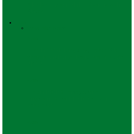
Pilar Kebangsaan dalam Sosialisasi di
Klatak…
Politik
Semua
Dalam Negeri
Politik
Pilkada Tidak Langsung, Pakar Nilai
Masyarakat Punya Legitimasi Kuat Ke
DPRD
Politik
Pimpin PDIP Surabaya, Armuji
Targetkan Kursi DPRD Kembali
Bertambah
Politik
Said Abdullah Nahkodai PDIP Jatim