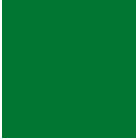
Energi Untuk Sektor Strategis Arus
Mudik…
Bisnis
Halal Bihalal dan Puncak Acara HUT ke-
9 StatsMe Usung Tagline One…
Bisnis
Kolaborasi Komdigi dan IOH Kenalkan
Sahabat-AI, Platform AI Berbasis Aplikasi
yang…
Bisnis
Trafik Data Naik Lebih 20%,
#LebihBaikIndosat Buktikan Jaringan
Tangguh Layani Jutaan…