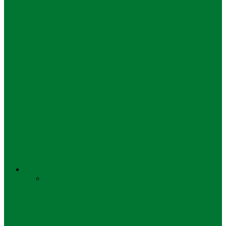
Kolom
MEMASUKI GERBANG CAHAYA
Pendidikan
Santri PM Hasan Munahir Gelar
Pesantren Kilat 2026
Religi
MURSYID NAQSYABANDIYAH:
CAHAYA YANG BERSAMBUNG DARI
SAYYIDUL ANBIYA’
Kolom
Semua
Opini
Profil
Sosok dan Kiprah
Spektrum
Kolom
MENCERMATI KEBIJAKAN KUR DAN