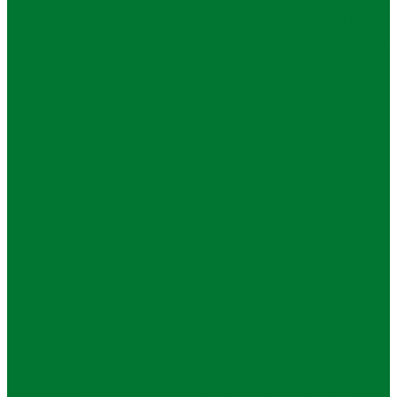
Merana, Bagaikan ‘Cermin Retak’! DKS
dan BALAI PEMUDA Surabaya Nasibmu
Kini
Surabaya
Pengasuh Pesantren Salafiyah Pasuruan
Berharap Kerukunan Jadi fokus
Muktamar ke-35 NU
Daerah
Kuasa Hukum WNA Klarifikasi Kasus
Marina Boom, Sebut Insiden Dipicu
Kendala…
Daerah
Ina Ammania Tegaskan Pentingnya 4