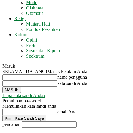
Mode
Olahraga
Otomotif
Religi
Mutiara Hati
Pondok Pesantren
Kolom
Opini
Profil
Sosok dan Kiprah
Spektrum
Masuk
SELAMAT DATANG!
Masuk ke akun Anda
nama pengguna
kata sandi Anda
Lupa kata sandi Anda?
Pemulihan password
Memulihkan kata sandi anda
email Anda
pencarian