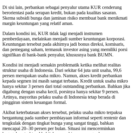
Di sisi lain, perbankan sebagai penyalur utama KUR cenderung
berorientasi pada serapan kredit, bukan pada kualitas sasaran.
Skema subsidi bunga dan jaminan risiko membuat bank menikmati
margin keuntungan yang relatif aman.
Dalam kondisi ini, KUR tidak lagi menjadi instrumen
pemberdayaan, melainkan menjadi sumber keuntungan korporasi.
Keuntungan tersebut pada akhirnya jadi bonus direksi, komisaris,
dan pemegang saham, termasuk investor asing yang memiliki porsi
signifikan di bank-bank penyalur, khususnya bank BUMN.
Kondisi ini menjadi semakin problematik ketika melihat realitas
struktur usaha di Indonesia. Dari sekitar 64 juta unit usaha, 99,6
persen merupakan usaha mikro. Namun, akses kredit perbankan
kepada segmen ini masih sangat terbatas. Kredit untuk usaha mikro
hanya sekitar 3 persen dari total outstanding perbankan. Bahkan jika
digabung dengan usaha kecil, porsinya hanya sekitar 9 persen.
Artinya, mayoritas pelaku usaha di Indonesia tetap berada di
pinggiran sistem keuangan formal.
Akibat keterbatasan akses tersebut, pelaku usaha mikro terpaksa
bergantung pada sumber pembiayaan informal seperti rentenir dan
tengkulak dengan tingkat bunga yang sangat tinggi, bahkan
mencapai 20–30 persen per bulan. Situasi ini mencerminkan