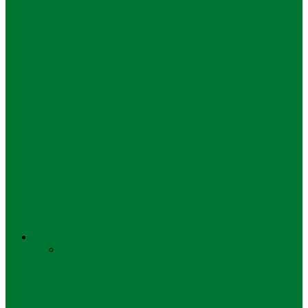
Polres Tanjung Perak Amankan 20 Gram
Sabu di Sisi Suramadu
Hukum
Kejati Jatim Hentikan Perkara Dugaan
Korupsi Guru Honorer di Probolinggo,
Kerugian…
Daerah
Kades Sidokelar dan Anggota BPD
Divonis Lebih Ringan dari Tuntutan,
JPU…
Ekonomi
Semua
Bisnis
UMKM
Bisnis
Pertamina Patra Niaga Jaga Keandalan