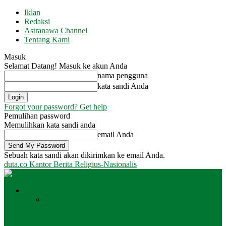
Iklan
Redaksi
Astranawa Channel
Tentang Kami
Masuk
Selamat Datang! Masuk ke akun Anda
nama pengguna
kata sandi Anda
Forgot your password? Get help
Pemulihan password
Memulihkan kata sandi anda
email Anda
Sebuah kata sandi akan dikirimkan ke email Anda.
duta.co
Kantor Berita Religius-Nasionalis
Peristiwa
Semua
Daerah
Internasional
Jakarta
Nasional
Surabaya
Surabaya