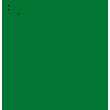
UNUSA
Pendidikan
Semua
Kebijakan
Pendidikan Anak Usia
Dini
Pendidikan Dasar
Pendidikan Menengah
Atas
Pendidikan Menengah Pertama
Pendidikan
Rangkul Semua Pihak, Mantan Kepala
Sekolah, Ungkap Rahasia Sukses
Smamda Surabaya
Pendidikan
Halal Bihalal Yayasan Khadijah, KH
Syukron Jazilan : Jadilah Orang yang…
Pendidikan
Dua Siswa SMA Khadijah Surabaya Raih
Golden Ticket Unair 2026