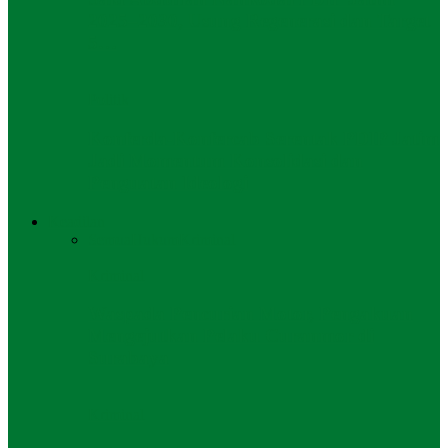
2025–2030, Usung Regenerasi dan Target
5…
Politik
Konferda-Konfercab Serentak PDIP Jatim
Jadi Momentum Konsolidasi dan
Penguatan Ideologi
Keadilan
Semua
Hukum
Kriminal
Kriminal
Waspada Pencurian Motor, Pengakuan
Mengejutkan Pelaku Curanmor di
Surabaya
Kriminal