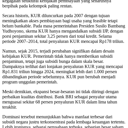
kegagalan struktural kebijakan pembiayaan yang seharusnya
berpihak pada kelompok paling rentan.
Secara historis, KUR diluncurkan pada 2007 dengan tujuan
meningkatkan akses pembiayaan bagi usaha yang feasible tetapi
belum bankable. Pada masa pemerintahan Presiden Susilo Bambang
Yudhoyono, skema KUR hanya mengandalkan subsidi IJP, dengan
porsi penjaminan sekitar 3,25 persen dari total kredit. Selama
periode 2007–2014, total penyaluran KUR mencapai Rp178 triliun.
Namun, sejak 2015, terjadi perubahan signifikan dalam desain
kebijakan KUR. Pemerintah tidak hanya memberikan subsidi
penjaminan, tetapi juga subsidi bunga dalam skala besar.
Dampaknya terlihat dari lonjakan penyaluran KUR yang mencapai
Rp1.831 triliun hingga 2024, meningkat lebih dari 1.000 persen
dibandingkan periode sebelumnya. KUR pun berubah menjadi
program unggulan pemerintah.
Meski demikian, ekspansi besar-besaran ini tidak diiringi dengan
perbaikan kualitas distribusi. Bank BRI sebagai penyalur utama
menguasai sekitar 68 persen penyaluran KUR dalam lima tahun
terakhir.
Dominasi tersebut menunjukkan bahwa manfaat terbesar dari
subsidi negara justru terkonsentrasi pada lembaga keuangan tertentu.
Lebih ironisnya, sebagai perusahaan terbuka, sebagian besar saham