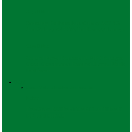
Gaya Hidup
Samsung Perkenalkan Galaxy A57 5G
dan Galaxy A37 5G, Ini Keunggulannya
Gaya Hidup
Central Mega Kencana (CMK) Pertegas
Good Governance Fondasi Utama Bisnis
Perhiasan…
Religi
Semua
Mutiara Hati
Pondok Pesantren
Kolom
TANGGA RUHANI DARI LATHIFAH
KE LATHIFAH