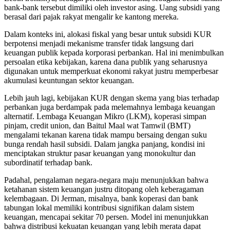
bank-bank tersebut dimiliki oleh investor asing. Uang subsidi yang
berasal dari pajak rakyat mengalir ke kantong mereka.
Dalam konteks ini, alokasi fiskal yang besar untuk subsidi KUR
berpotensi menjadi mekanisme transfer tidak langsung dari
keuangan publik kepada korporasi perbankan. Hal ini menimbulkan
persoalan etika kebijakan, karena dana publik yang seharusnya
digunakan untuk memperkuat ekonomi rakyat justru memperbesar
akumulasi keuntungan sektor keuangan.
Lebih jauh lagi, kebijakan KUR dengan skema yang bias terhadap
perbankan juga berdampak pada melemahnya lembaga keuangan
alternatif. Lembaga Keuangan Mikro (LKM), koperasi simpan
pinjam, credit union, dan Baitul Maal wat Tamwil (BMT)
mengalami tekanan karena tidak mampu bersaing dengan suku
bunga rendah hasil subsidi. Dalam jangka panjang, kondisi ini
menciptakan struktur pasar keuangan yang monokultur dan
subordinatif terhadap bank.
Padahal, pengalaman negara-negara maju menunjukkan bahwa
ketahanan sistem keuangan justru ditopang oleh keberagaman
kelembagaan. Di Jerman, misalnya, bank koperasi dan bank
tabungan lokal memiliki kontribusi signifikan dalam sistem
keuangan, mencapai sekitar 70 persen. Model ini menunjukkan
bahwa distribusi kekuatan keuangan yang lebih merata dapat