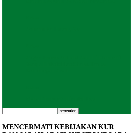
SALAH ARAH SUBSIDI NEGARA
Kolom
Aritmetika Perang 2.0
Kolom
Geger Jamak Subuh! Ada Li-Hurmatil
Waqt: Fleksibilitas Shalat Tanpa
Kehilangan Arah…
Kolom
Mata Elang AS Dirudal Iran
MENCERMATI KEBIJAKAN KUR