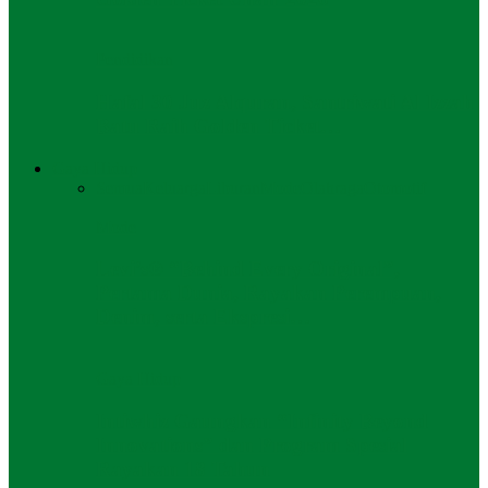
Pendidikan
Hafal 30 Juz Alquran, Santriwati Al Izzah
Batu Raih Golden Ticket…
Gaya Hidup
Semua
Keluarga
Liburan
Mode
Olahraga
Otomotif
Mode
Levi’s® “Behind Every Original”,
Pertama Dunia, Rayakan Perempuan,
Denim, serta Ekspresi…
Gaya Hidup
Intiwhiz Gaungkan “Infinity Beyond
Innovations” dan Program Spesial
Rayakan 18 Tahun