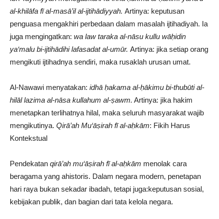
al-khilāfa fī al-masā’il al-ijtihādiyyah.
Artinya: keputusan
penguasa mengakhiri perbedaan dalam masalah ijtihadiyah. Ia
juga mengingatkan:
wa law taraka al-nāsu kullu wāḥidin
ya‘malu bi-ijtihādihi lafasadat al-umūr.
Artinya: jika setiap orang
mengikuti ijtihadnya sendiri, maka rusaklah urusan umat.
Al-Nawawi menyatakan:
idhā ḥakama al-ḥākimu bi-thubūti al-
hilāl lazima al-nāsa kullahum al-ṣawm.
Artinya: jika hakim
menetapkan terlihatnya hilal, maka seluruh masyarakat wajib
mengikutinya.
Qirā’ah Mu‘āṣirah fī al-aḥkām
: Fikih Harus
Kontekstual
Pendekatan
qirā’ah mu‘āṣirah fī al-aḥkām
menolak cara
beragama yang ahistoris. Dalam negara modern, penetapan
hari raya bukan sekadar ibadah, tetapi juga:keputusan sosial,
kebijakan publik, dan bagian dari tata kelola negara.