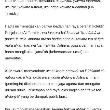
Nabi Muhammad ﷺ bersabda:
al
–
ṣawmu yawma taṣūmūn,
wal-fiṭru yawma tufṭirūn, wal-aḍḥā yawma tuḍaḥḥūn
(HR.
Tirmidzi)
Hadis ini menegaskan bahwa ibadah hari raya bersifat kolektif.
Penjelasan Al-Tirmidzi:
wa fassara ba‘ḍu ahl al-‘ilm hādhā al-
ḥadīth fa-qāla: innamā ma‘nā hādhā anna al-ṣawma wa al-fiṭra
ma‘a al-jamā‘ah wa ‘uẓm al-nās.
Artinya: puasa dan hari raya
harus mengikuti al-jamā‘ah (kebersamaan umat) dan
mayoritas.
Al-Mawardi menyatakan:
wa al-imāmu mawḍū‘un li-khilāfati al-
nubuwwah fī ḥifẓ al-dīn wa siyāsati al-dunyā.
Artinya: imam
(pemimpin) ditetapkan untuk menjaga agama dan mengatur
urusan dunia. Penetapan hari raya jelas bagian dari “
siyāsah
al-dunyā
” yang berdampak publik luas.
Ibn Taymiyyah menegaskan
: fa-inna ḥukma al-ḥākimi yarfa‘u