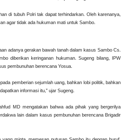
han di tubuh Polri tak dapat terhindarkan. Oleh karenanya,
an agar tidak ada hukuman mati untuk Sambo.
ugaan adanya gerakan bawah tanah dalam kasus Sambo Cs.
ambo diberikan keringanan hukuman. Sugeng bilang, IPW
kasus pembunuhan berencana Yosua.
pada pemberian sejumlah uang, bahkan lobi politik, bahkan
patkan informasi itu,” ujar Sugeng.
Mahfud MD mengatakan bahwa ada pihak yang bergerilya
rdakwa lain dalam kasus pembunuhan berencana Brigadir
 yang minta, memesan putusan Sambo itu dengan huruf,