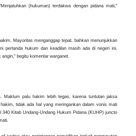
“Menjatuhkan (hukuman) terdakwa dengan pidana mati,”
akim. Mayoritas menganggap tepat, bahkan menunjukkan
Ini pertanda hukum dan keadilan masih ada di negeri ini.
angin,” begitu komentar warganet.
Maklum palu hakim lebih tegas, karena tuntutan jaksa
 hakim, tidak ada hal yang meringankan dalam vonis mati
sal 340 Kitab Undang-Undang Hukum Pidana (KUHP) juncto
ati.
 of justice
atau perintangan penyidikan terkait pengusutan