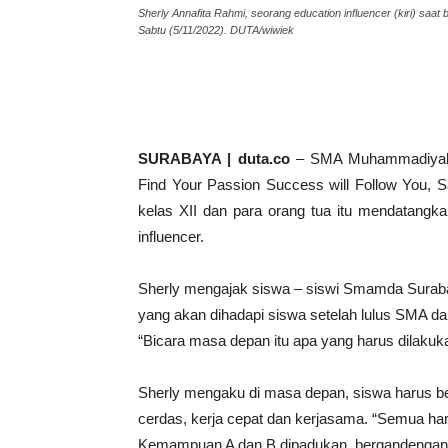
Sherly Annafita Rahmi, seorang education influencer (kiri) saat 
Sabtu (5/11/2022). DUTA/wiwiek
SURABAYA | duta.co
– SMA Muhammadiyah 
Find Your Passion Success will Follow You, S
kelas XII dan para orang tua itu mendatangka
influencer.
Sherly mengajak siswa – siswi Smamda Suraba
yang akan dihadapi siswa setelah lulus SMA dan
“Bicara masa depan itu apa yang harus dilakuka
Sherly mengaku di masa depan, siswa harus ber
cerdas, kerja cepat dan kerjasama. “Semua haru
Kemampuan A dan B dipadukan, bergandengan t