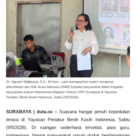
Dr. Agustin Widjiastuti, S.H., M.Hum., saat memaparkan materi mengenai
diskriminasi dan Hak Asasi Manusia (HAM) kepada masyarakat dalam kegiatan
penyuluhan hukum Mahasiswa Magister Hukum UPH Surabaya di Yayasan
Penabur Benih Kasih Indonesia, Sabtu (9/5/2026).
SURABAYA | duta.co –
Suasana hangat penuh kepedulian
terasa di Yayasan Penabur Benih Kasih Indonesia, Sabtu
(9/5/2026). Di ruangan sederhana tersebut, para guru,
mahasiswa, hingga masyarakat umum duduk berdampingan