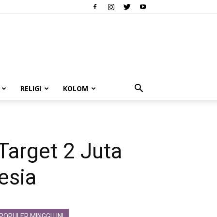
RELIGI
KOLOM
arget 2 Juta
esia
POPULER MINGGU INI