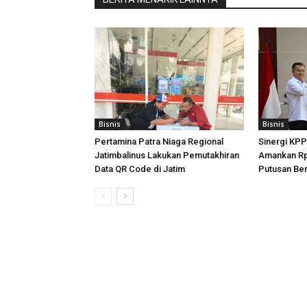
Bisnis
Bisnis
Pertamina Patra Niaga Regional
Sinergi KP
Jatimbalinus Lakukan Pemutakhiran
Amankan Rp4
Data QR Code di Jatim
Putusan Be