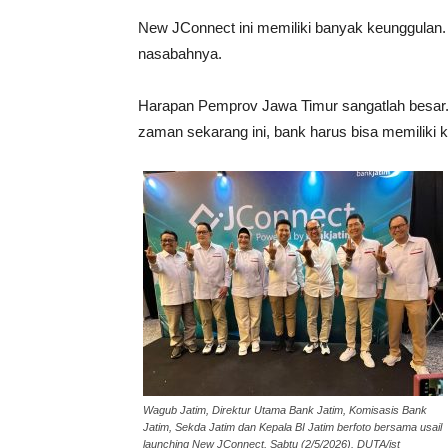
New JConnect ini memiliki banyak keunggulan.
nasabahnya.
Harapan Pemprov Jawa Timur sangatlah besar. 
zaman sekarang ini, bank harus bisa memiliki k
Wagub Jatim, Direktur Utama Bank Jatim, Komisasis Bank
Jatim, Sekda Jatim dan Kepala BI Jatim berfoto bersama usail
launching New JConnect, Sabtu (2/5/2026). DUTA/ist