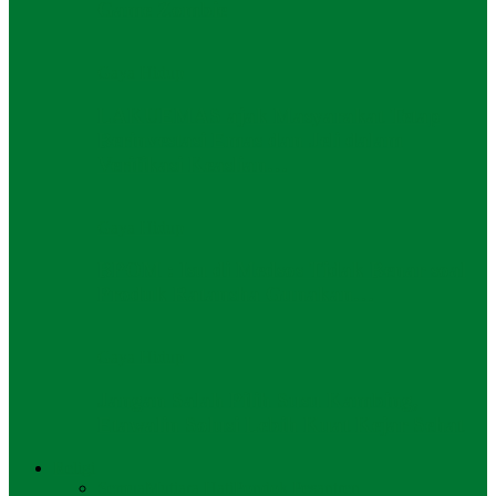
Game Zombie
Gaya Hidup
LAKUEMAS ajak Masyarakat Tetap
Berinvestasi Emas dan Jeli dalam
Verifikasi Keaslian…
Gaya Hidup
BPOM : Isu di Medsos Tidak Benar soal
Produk Ratansha Gunakan…
Gaya Hidup
Jangan Salah Pilih Susu Kambing,
Etawalin Solusi Lebih Kuat Kejar Sehat
Religi
Semua
Mutiara Hati
Pondok Pesantren