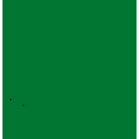
Untag Surabaya Terima Bus dari Bank
Jatim
Pendidikan
Kemenag Kaji Penguatan MAN IC
sebagai Lembaga Pendidikan Unggulan
Pendidikan
Mendikdasmen Tanda Tangani MoU
dengan MUI
Gaya Hidup
Semua
Keluarga
Liburan
Mode
Olahraga
Keluarga
Gabungkan Virtual & Fisik, Taman
Rekreasi Sengkaling Luncurkan Wahana