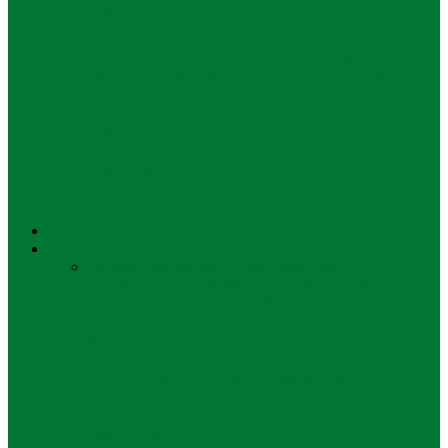
Bisnis
Mudik Makin Ramah Kantong, BBM
Non Subsidi Pertamina Turun Harga
Bisnis
SIG Berangkatkan 2.160 Pemudik dan
Sediakan Posko Mudik di Empat…
UNUSA
Pendidikan
Semua
Kebijakan
Pendidikan Anak Usia
Dini
Pendidikan Dasar
Pendidikan Menengah
Atas
Pendidikan Menengah Pertama
Kolom
Zakat Fitrah Simbol Kepedulian Sejati
Pendidikan