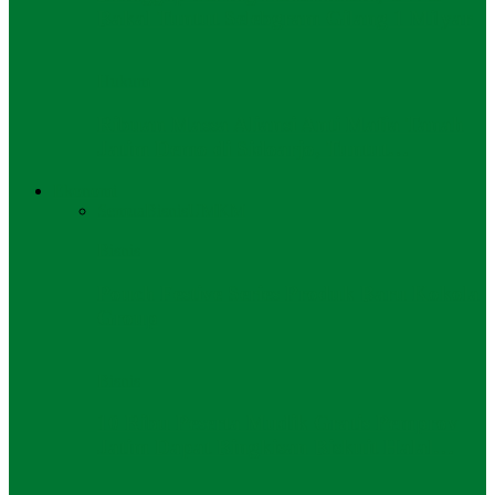
Bakal Tuntut Selebgram Gilang 1 Milyar
Hukum
Ribuan Massa Aliansi Anti Mafia Tanah
Jatim Demo di Sidoarjo, Tuntut…
Ekonomi
Semua
Bisnis
UMKM
Bisnis
Pouch Festive Series Produk Baru Kokola
Group
Bisnis
10 Ribu Peserta Mudik Gratis Pemprov
Jatim Dapat Bingkisan Biskuit Halal…