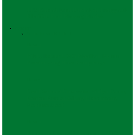
TPS Rumah Emil Dardak di Trenggalek
Khofifah-Emil Menang Mutlak
Keadilan
Semua
Hukum
Kriminal
Hukum
Bijak, Rektor UWG Maafkan Konten
Kreator yang Hina Kampusnya
Hukum
Usai Disomasi Universitas Widya Gama,
Konten Kreator Gilang Herlambang
Meminta Maaf
Hukum
Dianggap Serang Kehormatan, UWG