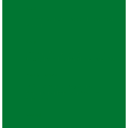
Religi
Hikmah Spiritual Ibadah Puasa Bagi
Mualaf
Religi
Peringati Maulid dan Sambut Abah
Anton, Team 11 ABADI Bagi-bagi 900…
Pondok Pesantren
34 Santri Ma’had Aly Situbondo
Mengabdi di Berbagai Pesantren
Nusantara
Nasional
Tahun 2030 Umat Islam Lebaran 2 Kali,