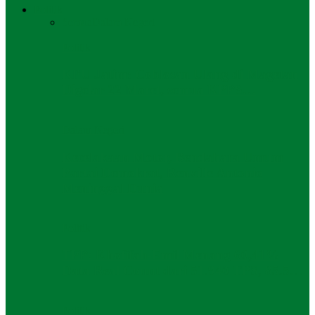
Politik
Semua
Dalam Negeri
Politik
KPU Jatim: Coblosan Ulang di Magetan
Digelar 22 Maret, semua KPPS…
Dalam Negeri
Kecelakaan Motor, Bendahara Umum
Partai Demokrat, Renville Antonio
Meninggal Dunia
Politik
TPP: Khofifah-Emil Menang 60,41%
Data Real Count dari 51.940 TPS, 85.5…
Politik