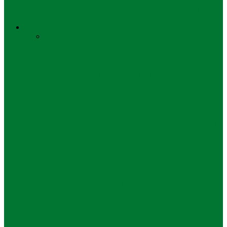
Mengapa? Begini Hitung-hitungannya!
Kolom
Semua
Opini
Profil
Sosok dan Kiprah
Spektrum
Kolom
Adab Idul Fitri Cara Nabi Saw
Kolom
Idul Fitri, Refleksi Spiritual Kesucian dan
Kejatuhan Eksistensi
Kolom
Guru Tua “Tersenyum” di Alam Kubur!
Pahlawan Itu Jadi Korban Fanatisme…
Kolom