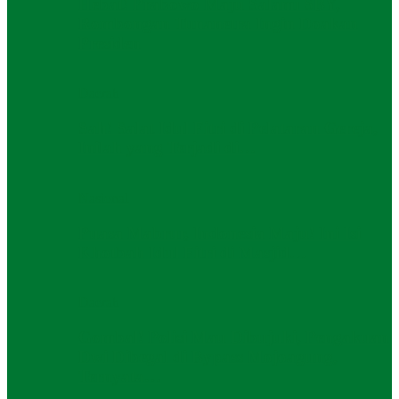
Hebat! Prabowo Maju Salami SBY,
Rombongan Tunanetra Ingin Doakan
Presiden
Daerah
Sah! Salat Idul Fitri di Pelataran Gereja,
Inilah yang Terjadi di…
Nasional
Puasa Mabrur, Indonesia Maju! Ini Isi
Khotbah Idul Fitri di Masjid…
Daerah
Gombal! Polisi Mau Dibujuki, Pengakuan
Dwi Dibegal di Bypass Mojoagung,
Ternyata…