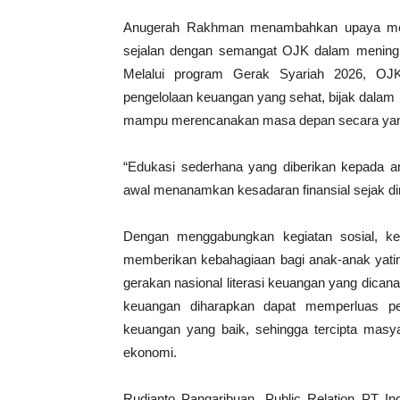
Anugerah Rakhman menambahkan upaya mengh
sejalan dengan semangat OJK dalam meningkat
Melalui program Gerak Syariah 2026, OJ
pengelolaan keuangan yang sehat, bijak dala
mampu merencanakan masa depan secara yang 
“Edukasi sederhana yang diberikan kepada a
awal menanamkan kesadaran finansial sejak din
Dengan menggabungkan kegiatan sosial, kea
memberikan kebahagiaan bagi anak-anak yat
gerakan nasional literasi keuangan yang dica
keuangan diharapkan dapat memperluas pe
keuangan yang baik, sehingga tercipta masya
ekonomi.
Rudianto Pangaribuan, Public Relation PT I