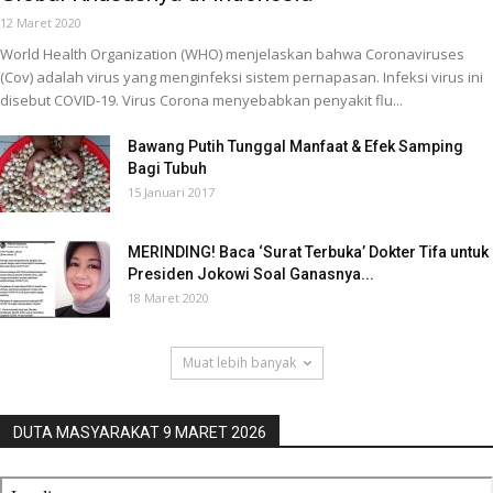
12 Maret 2020
World Health Organization (WHO) menjelaskan bahwa Coronaviruses
(Cov) adalah virus yang menginfeksi sistem pernapasan. Infeksi virus ini
disebut COVID-19. Virus Corona menyebabkan penyakit flu...
Bawang Putih Tunggal Manfaat & Efek Samping
Bagi Tubuh
15 Januari 2017
MERINDING! Baca ‘Surat Terbuka’ Dokter Tifa untuk
Presiden Jokowi Soal Ganasnya...
18 Maret 2020
Muat lebih banyak
DUTA MASYARAKAT 9 MARET 2026