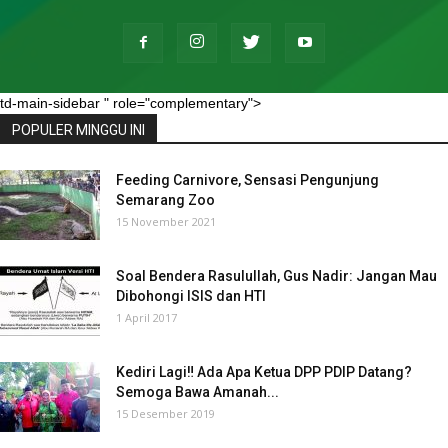
td-main-sidebar " role="complementary">
POPULER MINGGU INI
Feeding Carnivore, Sensasi Pengunjung
Semarang Zoo
15 November 2021
Soal Bendera Rasulullah, Gus Nadir: Jangan Mau
Dibohongi ISIS dan HTI
1 April 2017
Kediri Lagi‼ Ada Apa Ketua DPP PDIP Datang?
Semoga Bawa Amanah...
15 Desember 2019