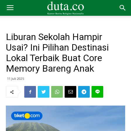
Liburan Sekolah Hampir
Usai? Ini Pilihan Destinasi
Lokal Terbaik Buat Core
Memory Bareng Anak
11 Juli 2025