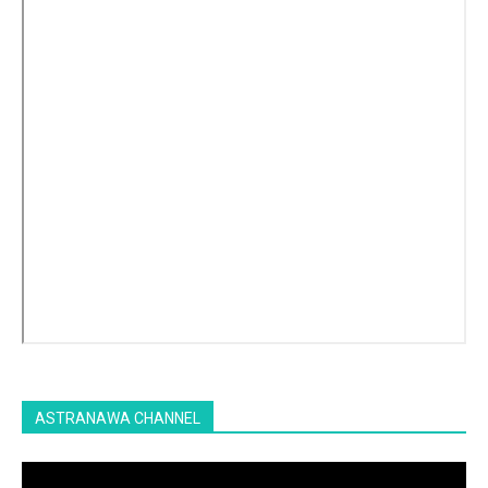
ASTRANAWA CHANNEL