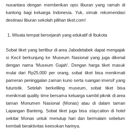
nusantara dengan memberikan opsi liburan yang ramah di
kantong bagi keluarga Indonesia. Yuk, simak rekomendasi
destinasi liburan sekolah pilihan tiket.com!
Wisata tempat bersejarah yang edukatif di Ibukota
Sobat tiket yang berlibur di area Jabodetabek dapat mengajak
si Kecil berkunjung ke Museum Nasional yang juga dikenal
dengan nama ‘Museum Gajah’. Dengan harga tiket masuk
mulai dari Rp25.000 per orang, sobat tiket bisa menikmati
pameran peninggalan zaman kuno serta ruangan imersif yang
futuristik. Setelah berkeliling museum, sobat tiket bisa
menikmati quality time bersama keluarga sambil piknik di area
taman Monumen Nasional (Monas) atau di dalam taman
Lapangan Banteng. Sobat tiket juga bisa staycation di hotel
sekitar Monas untuk menutup hari dan bermalam sebelum
kembali beraktivitas keesokan harinya.