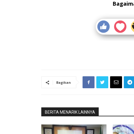
Bagaima
Bagikan
BERITA MENARIK LAINNYA