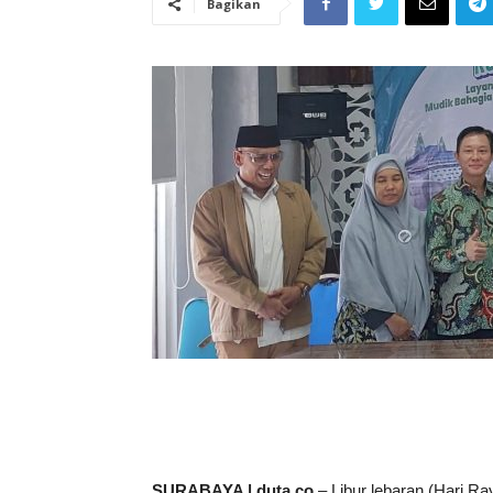
Bagikan
SURABAYA | duta.co
– Libur lebaran (Hari Ray