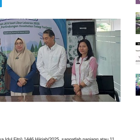
a Idul Fitri) 1446 Hijriah/2025, sangatlah panjang atau 11