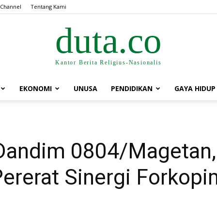
 Channel
Tentang Kami
duta.co
Kantor Berita Religius-Nasionalis
EKONOMI
UNUSA
PENDIDIKAN
GAYA HIDUP
andim 0804/Magetan, L
ererat Sinergi Forkop