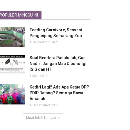
POPULER MINGGU INI
Feeding Carnivore, Sensasi
Pengunjung Semarang Zoo
15 November 2021
Soal Bendera Rasulullah, Gus
Nadir: Jangan Mau Dibohongi
ISIS dan HTI
1 April 2017
Kediri Lagi‼ Ada Apa Ketua DPP
PDIP Datang? Semoga Bawa
Amanah...
15 Desember 2019
Muat lebih banyak