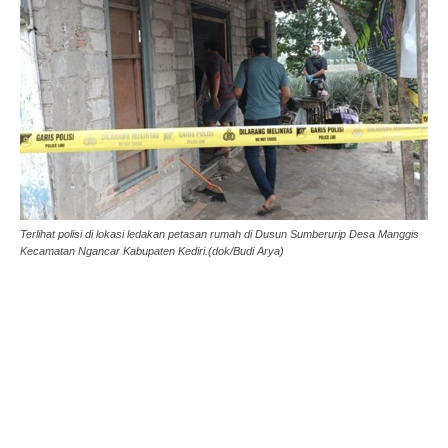
Terlihat polisi di lokasi ledakan petasan rumah di Dusun Sumberurip Desa Manggis
Kecamatan Ngancar Kabupaten Kediri.(dok/Budi Arya)