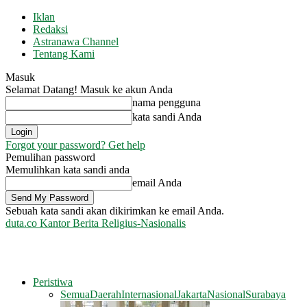
Iklan
Redaksi
Astranawa Channel
Tentang Kami
Masuk
Selamat Datang! Masuk ke akun Anda
nama pengguna
kata sandi Anda
Forgot your password? Get help
Pemulihan password
Memulihkan kata sandi anda
email Anda
Sebuah kata sandi akan dikirimkan ke email Anda.
duta.co
Kantor Berita Religius-Nasionalis
Peristiwa
Semua
Daerah
Internasional
Jakarta
Nasional
Surabaya