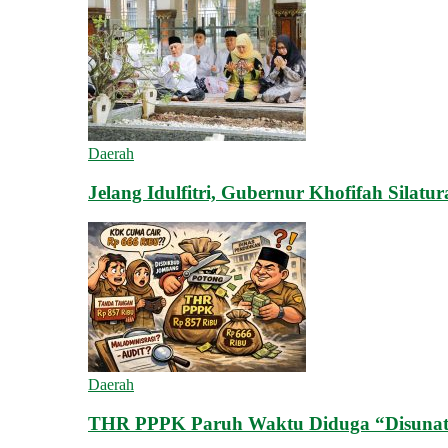
Daerah
Jelang Idulfitri, Gubernur Khofifah Silat
Daerah
THR PPPK Paruh Waktu Diduga “Disunat