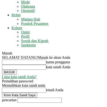
Mode
Olahraga
Otomotif
Religi
Mutiara Hati
Pondok Pesantren
Kolom
Opini
Profil
Sosok dan Kiprah
Spektrum
Masuk
SELAMAT DATANG!
Masuk ke akun Anda
nama pengguna
kata sandi Anda
Lupa kata sandi Anda?
Pemulihan password
Memulihkan kata sandi anda
email Anda
pencarian