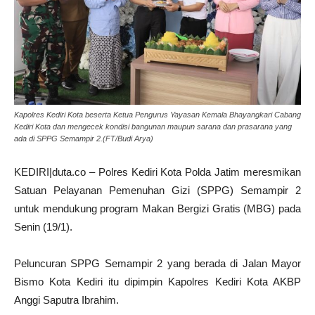
Kapolres Kediri Kota beserta Ketua Pengurus Yayasan Kemala Bhayangkari Cabang
Kediri Kota dan mengecek kondisi bangunan maupun sarana dan prasarana yang
ada di SPPG Semampir 2.(FT/Budi Arya)
KEDIRI|duta.co – Polres Kediri Kota Polda Jatim meresmikan
Satuan Pelayanan Pemenuhan Gizi (SPPG) Semampir 2
untuk mendukung program Makan Bergizi Gratis (MBG) pada
Senin (19/1).
Peluncuran SPPG Semampir 2 yang berada di Jalan Mayor
Bismo Kota Kediri itu dipimpin Kapolres Kediri Kota AKBP
Anggi Saputra Ibrahim.