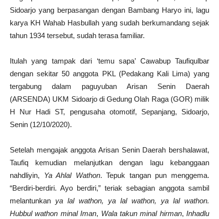
Sidoarjo yang berpasangan dengan Bambang Haryo ini, lagu
karya KH Wahab Hasbullah yang sudah berkumandang sejak
tahun 1934 tersebut, sudah terasa familiar.
Itulah yang tampak dari ‘temu sapa’ Cawabup Taufiqulbar
dengan sekitar 50 anggota PKL (Pedakang Kali Lima) yang
tergabung dalam paguyuban Arisan Senin Daerah
(ARSENDA) UKM Sidoarjo di Gedung Olah Raga (GOR) milik
H Nur Hadi ST, pengusaha otomotif, Sepanjang, Sidoarjo,
Senin (12/10/2020).
Setelah mengajak anggota Arisan Senin Daerah bershalawat,
Taufiq kemudian melanjutkan dengan lagu kebanggaan
nahdliyin,
Ya Ahlal Wathon
. Tepuk tangan pun menggema.
“Berdiri-berdiri. Ayo berdiri,” teriak sebagian anggota sambil
melantunkan
y
a lal wathon, ya lal wathon, ya lal wathon.
Hubbul wathon minal Iman
,
Wala takun minal hirman
,
Inhadlu