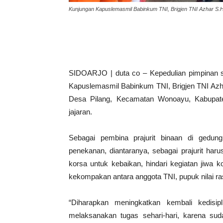
Kunjungan Kapuslemasmil Babinkum TNI, Brigjen TNI Azhar S.H
SIDOARJO | duta co – Kepedulian pimpinan sa
Kapuslemasmil Babinkum TNI, Brigjen TNI Azha
Desa Pilang, Kecamatan Wonoayu, Kabupaten
jajaran.
Sebagai pembina prajurit binaan di gedun
penekanan, diantaranya, sebagai prajurit har
korsa untuk kebaikan, hindari kegiatan jiwa 
kekompakan antara anggota TNI, pupuk nilai r
“Diharapkan meningkatkan kembali kedisip
melaksanakan tugas sehari-hari, karena sud