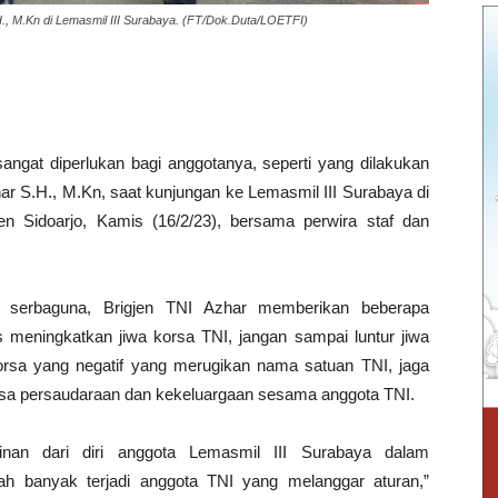
., M.Kn di Lemasmil III Surabaya. (FT/Dok.Duta/LOETFI)
ngat diperlukan bagi anggotanya, seperti yang dilakukan
r S.H., M.Kn, saat kunjungan ke Lemasmil III Surabaya di
 Sidoarjo, Kamis (16/2/23), bersama perwira staf dan
g serbaguna, Brigjen TNI Azhar memberikan beberapa
us meningkatkan jiwa korsa TNI, jangan sampai luntur jiwa
korsa yang negatif yang merugikan nama satuan TNI, jaga
asa persaudaraan dan kekeluargaan sesama anggota TNI.
linan dari diri anggota Lemasmil III Surabaya dalam
ah banyak terjadi anggota TNI yang melanggar aturan,”