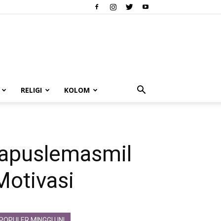
RELIGI
KOLOM
Kapuslemasmil
Motivasi
POPULER MINGGU INI