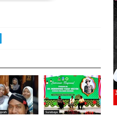
iprah
Surabaya