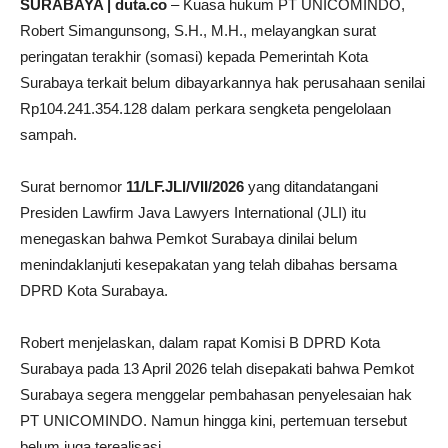
SURABAYA | duta.co
– Kuasa hukum PT UNICOMINDO,
Robert Simangunsong, S.H., M.H., melayangkan surat
peringatan terakhir (somasi) kepada Pemerintah Kota
Surabaya terkait belum dibayarkannya hak perusahaan senilai
Rp104.241.354.128 dalam perkara sengketa pengelolaan
sampah.
Surat bernomor
11/LF.JLI/VII/2026
yang ditandatangani
Presiden Lawfirm Java Lawyers International (JLI) itu
menegaskan bahwa Pemkot Surabaya dinilai belum
menindaklanjuti kesepakatan yang telah dibahas bersama
DPRD Kota Surabaya.
Robert menjelaskan, dalam rapat Komisi B DPRD Kota
Surabaya pada 13 April 2026 telah disepakati bahwa Pemkot
Surabaya segera menggelar pembahasan penyelesaian hak
PT UNICOMINDO. Namun hingga kini, pertemuan tersebut
belum juga terealisasi.