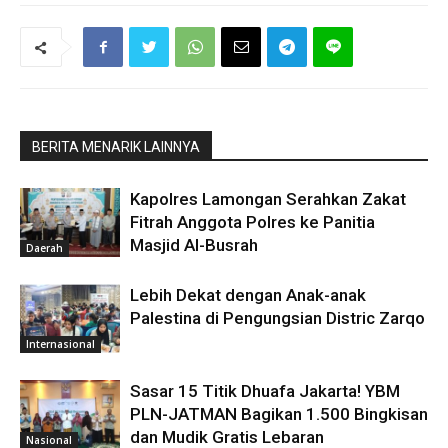
BERITA MENARIK LAINNYA
Kapolres Lamongan Serahkan Zakat
Fitrah Anggota Polres ke Panitia
Masjid Al-Busrah
Daerah
Lebih Dekat dengan Anak-anak
Palestina di Pengungsian Distric Zarqo
Internasional
Sasar 15 Titik Dhuafa Jakarta! YBM
PLN-JATMAN Bagikan 1.500 Bingkisan
dan Mudik Gratis Lebaran
Nasional