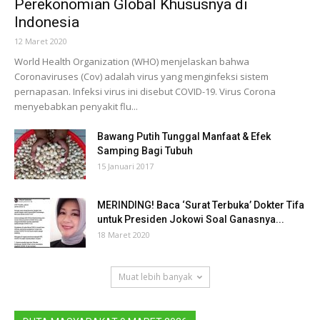
Perekonomian Global Khususnya di
Indonesia
12 Maret 2020
World Health Organization (WHO) menjelaskan bahwa
Coronaviruses (Cov) adalah virus yang menginfeksi sistem
pernapasan. Infeksi virus ini disebut COVID-19. Virus Corona
menyebabkan penyakit flu...
Bawang Putih Tunggal Manfaat & Efek
Samping Bagi Tubuh
15 Januari 2017
MERINDING! Baca ‘Surat Terbuka’ Dokter Tifa
untuk Presiden Jokowi Soal Ganasnya...
18 Maret 2020
Muat lebih banyak